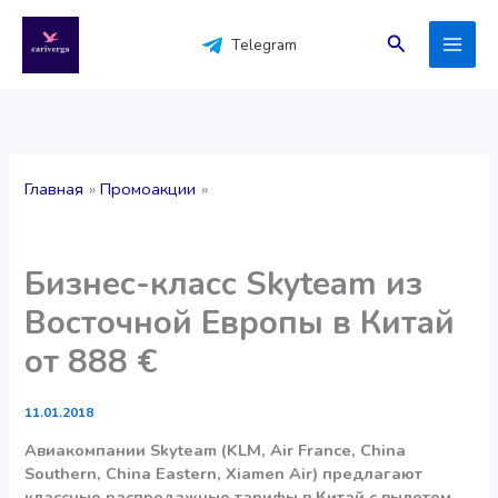
Перейти
к
Поиск
Telegram
содержимому
Главная
Промоакции
Бизнес-класс Skyteam из
Восточной Европы в Китай
от 888 €
11.01.2018
Авиакомпании Skyteam (KLM, Air France, China
Southern, China Eastern, Xiamen Air) предлагают
классные распродажные тарифы в Китай с вылетом