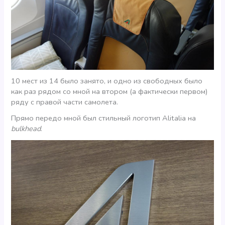
10 мест из 14 было занято, и одно из свободных было
как раз рядом со мной на втором (а фактически первом)
ряду с правой части самолета.
Прямо передо мной был стильный логотип Alitalia на
bulkhead
.