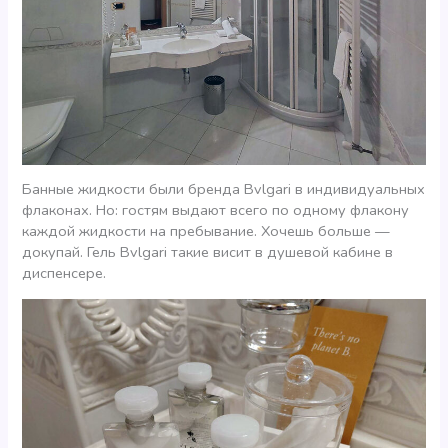
Банные жидкости были бренда Bvlgari в индивидуальных
флаконах. Но: гостям выдают всего по одному флакону
каждой жидкости на пребывание. Хочешь больше —
докупай. Гель Bvlgari такие висит в душевой кабине в
диспенсере.