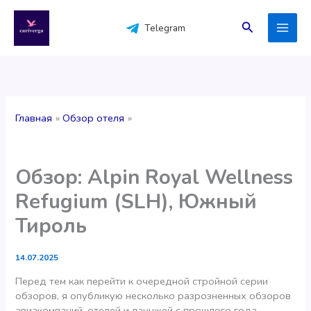
Перейти
к
Поиск
Telegram
содержимому
Главная
Обзор отеля
Обзор: Alpin Royal Wellness
Refugium (SLH), Южный
Тироль
14.07.2025
Перед тем как перейти к очередной стройной серии
обзоров, я опубликую несколько разрозненных обзоров
авиакомпаний, отелей и лаунжей с прошлого года.