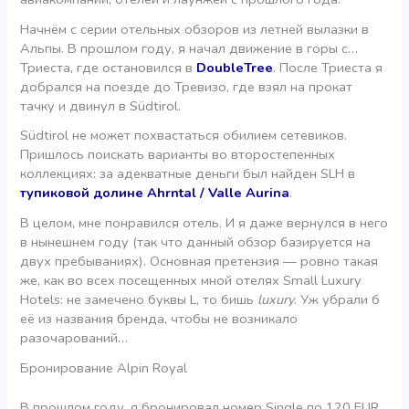
Начнём с серии отельных обзоров из летней вылазки в
Альпы. В прошлом году, я начал движение в горы с…
Триеста, где остановился в
DoubleTree
. После Триеста я
добрался на поезде до Тревизо, где взял на прокат
тачку и двинул в Südtirol.
Südtirol не может похвастаться обилием сетевиков.
Пришлось поискать варианты во второстепенных
коллекциях: за адекватные деньги был найден SLH в
тупиковой долине Ahrntal / Valle Aurina
.
В целом, мне понравился отель. И я даже вернулся в него
в нынешнем году (так что данный обзор базируется на
двух пребываниях). Основная претензия — ровно такая
же, как во всех посещенных мной отелях Small Luxury
Hotels: не замечено буквы L, то бишь
luxury
. Уж убрали б
её из названия бренда, чтобы не возникало
разочарований…
Бронирование Alpin Royal
В прошлом году, я бронировал номер Single по 120 EUR