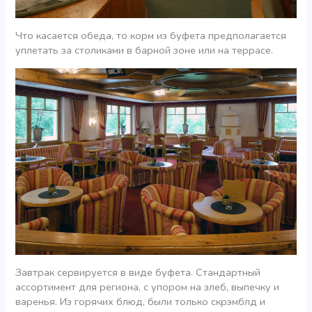
Что касается обеда, то корм из буфета предполагается
уплетать за столиками в барной зоне или на террасе.
Завтрак сервируется в виде буфета. Стандартный
ассортимент для региона, с упором на злеб, выпечку и
варенья. Из горячих блюд, были только скрэмблд и