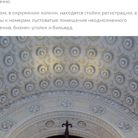
ачно.
м, в окружении колонн, находятся стойки регистрации, а 
ы к номерам, пустоватые помещения неоднозначного
ния, бизнес-уголок и бильярд.