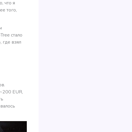
, что я
ее того,
м
Tree стало
 где взял
ов.
 ~200 EUR,
ть
ывалось