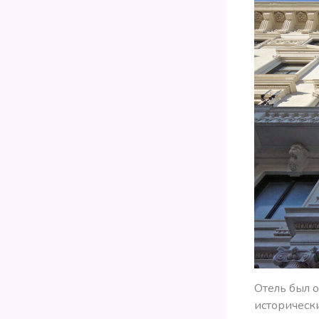
Отель был о
историческ