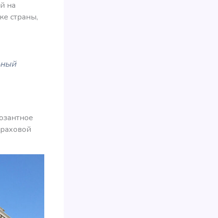
й на
ке страны,
ьный
позантное
траховой