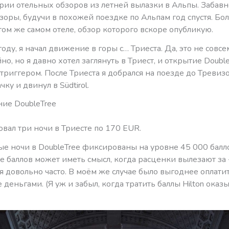
рии отельных обзоров из летней вылазки в Альпы. Забавно
зоры, будучи в похожей поездке по Альпам год спустя. Бол
том же самом отеле, обзор которого вскоре опубликую.
оду, я начал движение в горы с… Триеста. Да, это не совсе
о, но я давно хотел заглянуть в Триест, и открытие Double
иггером. После Триеста я добрался на поезде до Тревизо,
чку и двинул в Südtirol.
ие DoubleTree
вал три ночи в Триесте по 170 EUR.
е ночи в DoubleTree фиксированы на уровне 45 000 балл
 баллов может иметь смысл, когда расценки вылезают за
ся довольно часто. В моём же случае было выгоднее оплати
деньгами. (Я уж и забыл, когда тратить баллы Hilton оказ