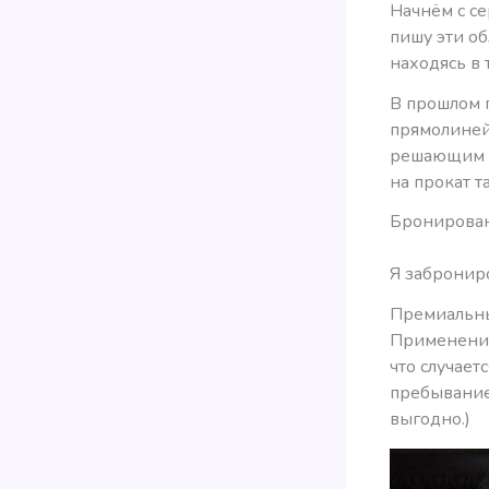
Начнём с се
пишу эти об
находясь в 
В прошлом г
прямолинейн
решающим тр
на прокат та
Бронирован
Я заброниро
Премиальны
Применение
что случает
пребывание 
выгодно.)