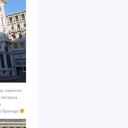
ему именно
загадка.
е
ор бренда