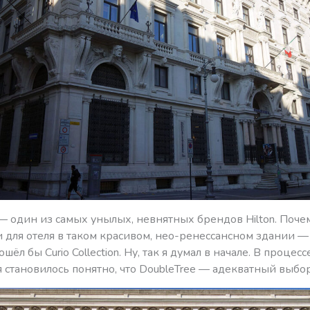
 — один из самых унылых, невнятных брендов Hilton. Поч
 для отеля в таком красивом, нео-ренессансном здании — 
ёл бы Curio Collection. Ну, так я думал в начале. В процесс
 становилось понятно, что DoubleTree — адекватный выб