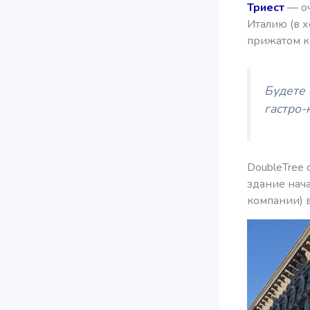
Триест
— оч
Италию (в х
прижатом к
Будете 
гастро-
DoubleTree 
здание нача
компании) в