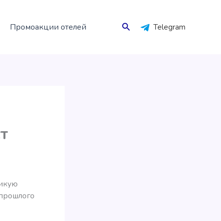
Поиск
Промоакции отелей
Telegram
ст
ликую
 прошлого