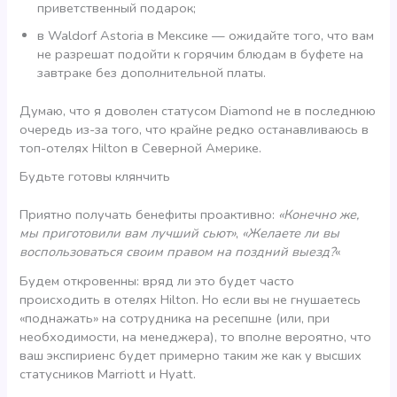
приветственный подарок;
в Waldorf Astoria в Мексике — ожидайте того, что вам
не разрешат подойти к горячим блюдам в буфете на
завтраке без дополнительной платы.
Думаю, что я доволен статусом Diamond не в последнюю
очередь из-за того, что крайне редко останавливаюсь в
топ-отелях Hilton в Северной Америке.
Будьте готовы клянчить
Приятно получать бенефиты проактивно:
«Конечно же,
мы приготовили вам лучший сьют»
,
«Желаете ли вы
воспользоваться своим правом на поздний выезд?
«
Будем откровенны: вряд ли это будет часто
происходить в отелях Hilton. Но если вы не гнушаетесь
«поднажать» на сотрудника на ресепшне (или, при
необходимости, на менеджера), то вполне вероятно, что
ваш экспириенс будет примерно таким же как у высших
статусников Marriott и Hyatt.