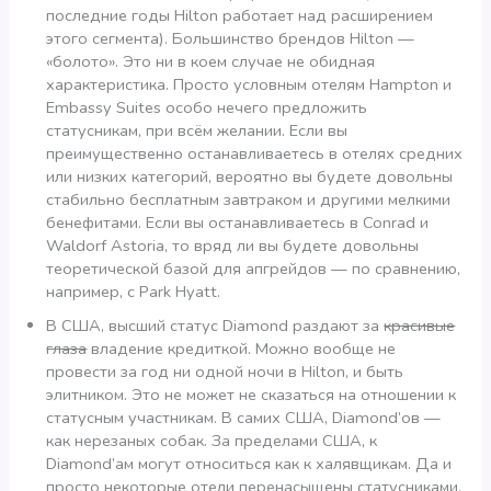
последние годы Hilton работает над расширением
этого сегмента). Большинство брендов Hilton —
«болото». Это ни в коем случае не обидная
характеристика. Просто условным отелям Hampton и
Embassy Suites особо нечего предложить
статусникам, при всём желании. Если вы
преимущественно останавливаетесь в отелях средних
или низких категорий, вероятно вы будете довольны
стабильно бесплатным завтраком и другими мелкими
бенефитами. Если вы останавливаетесь в Conrad и
Waldorf Astoria, то вряд ли вы будете довольны
теоретической базой для апгрейдов — по сравнению,
например, с Park Hyatt.
В США, высший статус Diamond раздают за
красивые
глаза
владение кредиткой. Можно вообще не
провести за год ни одной ночи в Hilton, и быть
элитником. Это не может не сказаться на отношении к
статусным участникам. В самих США, Diamond’ов —
как нерезаных собак. За пределами США, к
Diamond’ам могут относиться как к халявщикам. Да и
просто некоторые отели перенасыщены статусниками.