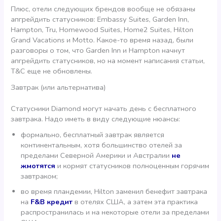
Плюс, отели следующих брендов вообще не обязаны
апгрейдить статусников: Embassy Suites, Garden Inn,
Hampton, Tru, Homewood Suites, Home2 Suites, Hilton
Grand Vacations и Motto. Какое-то время назад, были
разговоры о том, что Garden Inn и Hampton начнут
апгрейдить статусников, но на момент написания статьи,
T&C еще не обновлены.
Завтрак (или альтернатива)
Статусники Diamond могут начать день с бесплатного
завтрака. Надо иметь в виду следующие нюансы:
формально, бесплатный завтрак является
континентальным, хотя большинство отелей за
пределами Северной Америки и Австралии
не
жмотятся
и кормят статусников полноценным горячим
завтраком;
во время пландемии, Hilton заменил бенефит завтрака
на
F&B кредит
в отелях США, а затем эта практика
распространилась и на некоторые отели за пределами