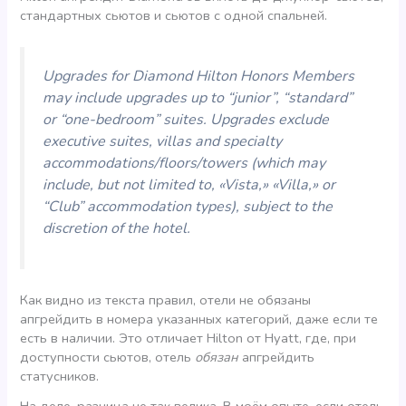
стандартных сьютов и сьютов с одной спальней.
Upgrades for Diamond Hilton Honors Members
may include upgrades up to “junior”, “standard”
or “one-bedroom” suites. Upgrades exclude
executive suites, villas and specialty
accommodations/floors/towers (which may
include, but not limited to, «Vista,» «Villa,» or
“Club” accommodation types), subject to the
discretion of the hotel.
Как видно из текста правил, отели не обязаны
апгрейдить в номера указанных категорий, даже если те
есть в наличии. Это отличает Hilton от Hyatt, где, при
доступности сьютов, отель
обязан
апгрейдить
статусников.
На деле, разница не так велика. В моём опыте, если отель