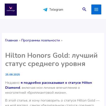
Перейти
к
Поиск
Telegram
содержимому
Главная
Программы лояльности
Hilton Honors Gold: лучший
статус среднего уровня
25.08.2025
Недавно
я подробно рассказывал о статусе Hilton
Diamond
, включая мои личные впечатления о
многолетней «бриллиантовой жизни».
В этой статье, я хочу поговорить о статусе Hilton Gold —
на мой взгляд, самом убедительном статусе среднего