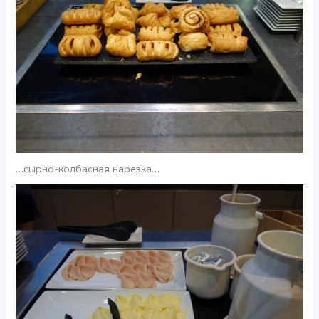
…сырно-колбасная нарезка…