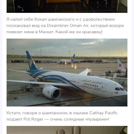
Я налил себе бокал шампанского и с удовольствием
посмаковал вид на Dreamliner Oman Air, который вскоре
повезет меня в Маскат. Какой же он красавец!
Кстати, говоря о шампанском, в лаунже Cathay Pacific
подают Pol Roger — очень солидные «пузырьки»!