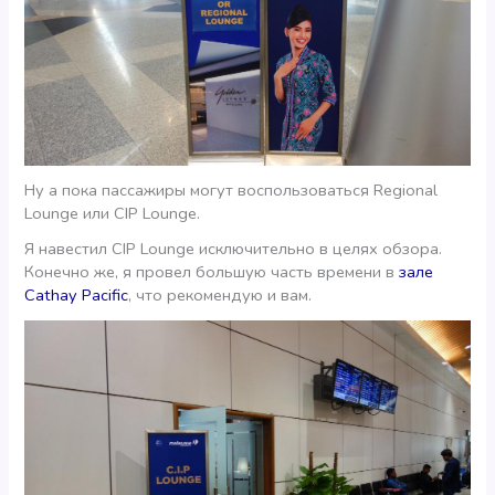
Ну а пока пассажиры могут воспользоваться Regional
Lounge или CIP Lounge.
Я навестил CIP Lounge исключительно в целях обзора.
Конечно же, я провел большую часть времени в
зале
Cathay Pacific
, что рекомендую и вам.