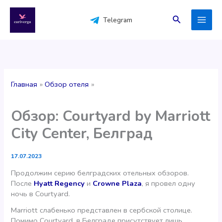
Перейти
к
Поиск
Telegram
содержимому
Главная
Обзор отеля
Обзор: Courtyard by Marriott
City Center, Белград
17.07.2023
Продолжим серию белградских отельных обзоров.
После
Hyatt Regency
и
Crowne Plaza
, я провел одну
ночь в Courtyard.
Marriott слабенько представлен в сербской столице.
Помимо Courtyard, в Белграде присутствует лишь