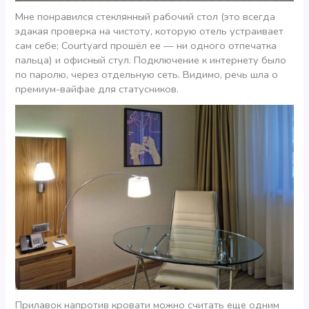
Мне понравился стеклянный рабочий стол (это всегда
эдакая проверка на чистоту, которую отель устраивает
сам себе; Courtyard прошёл ее — ни одного отпечатка
пальца) и офисный стул. Подключение к интернету было
по паролю, через отдельную сеть. Видимо, речь шла о
премиум-вайфае для статусников.
Прилавок напротив кровати можно считать еще одним