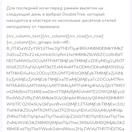
Для последней ночи перед ранним вылетом на
следующий день я выбрал DoubleTree, который
находится в кластере из нескольких десятков отелей
неподалеку от терминала.
[/vc_column_text][/vc_column][/vc_row][vc_row]
[vc_column][vc_gmaps link=»#E-
8_JTNDaWZyYW1lJTIwc3JjJTNEJTIyaHR0cHMlM0ElMkYlMkZ
3d3cuZ29vZ2xlLmNvbSUyRm1hcHMlMkZlbWJlZCUzRnBiJT
NEJTIxMW0xOCUyMTFtMTIlMjExbTMlMjExZDEyMDg1LjI5OT
IzNzE2OTAyNyUyMTJkLTExMi4wMTIxODMzODkwMjM3NSUy
MTNkNDAuNzc2ODcyODU2MTQ4NzQlMjEybTMlMjExZjAlMj
EyZjAlMjEzZjAlMjEzbTIlMjExaTEwMjQlMjEyaTc2OCUyMTRm
MTMuMSUyMTNtMyUyMTFtMiUyMTFzMHg4NzUyZjIzYTM5Y
mI2MzBmJTI1M0EweDJmYTRjMzBjMGVmMTE2OWQlMjEyc0
RvdWJsZVRyZWUlMkJieSUyQkhpbHRvbiUyQlNhbHQlMkJMY
WtlJTJCQ2l0eSUyQkFpcnBvcnQlMjE1ZTAlMjEzbTIlMjExc3J1J
TIxMnNkZSUyMTR2MTUwOTQ3NzcyNDAxOSUyMiUyMHdp
ZHRoJTNEJTIyNjAwJTIyJTIwaGVpZ2h0JTNEJTIyNDUwJTIyJTIw
ZnJhbWVib3JkZXIlM0QlMjIwJTIyJTIwc3R5bGUlM0QlMjJib3JkZ
XIlM0EwJTIyJTIwYWxsb3dmdWxsc2NyZWVuJTNFJTNDJTJGa