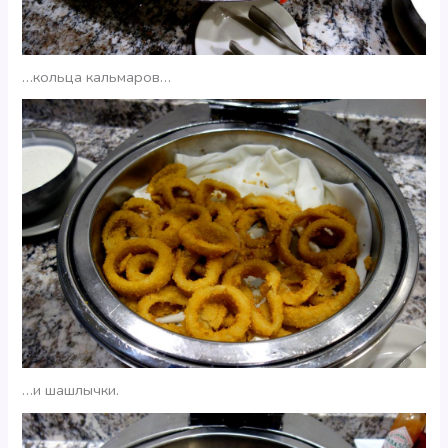
…кольца кальмаров…
…и шашлычки.