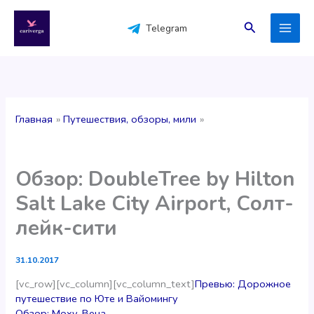
Перейти
к
Поиск
Telegram
содержимому
Главная
Путешествия, обзоры, мили
Обзор: DoubleTree by Hilton
Salt Lake City Airport, Солт-
лейк-сити
31.10.2017
[vc_row][vc_column][vc_column_text]
Превью: Дорожное
путешествие по Юте и Вайомингу
Обзор: Moxy, Вена