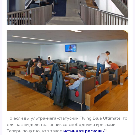
Но если вы ультра-мега-статусник Flying Blue Ultimate, то
для вас выделен загончик со свободными креслами.
Теперь понятно, что такое
истинная роскошь
?!