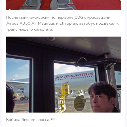
После мини-экскурсии по перрону CDG с красавцами
Airbus A350 Air Mauritius и Ethiopian, автобус подъехал к
трапу нашего самолёта.
Кабина бизнес-класса EY