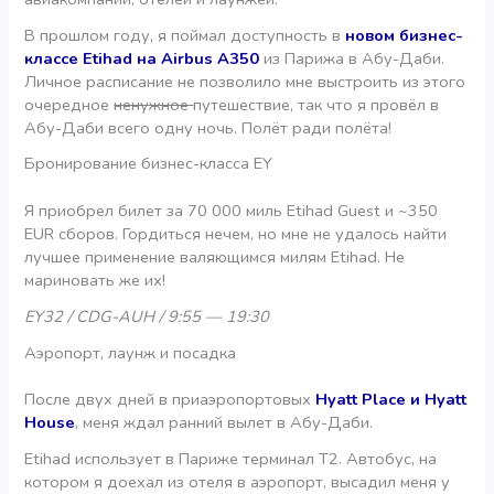
В прошлом году, я поймал доступность в
новом бизнес-
классе Etihad на Airbus A350
из Парижа в Абу-Даби.
Личное расписание не позволило мне выстроить из этого
очередное
ненужное
путешествие, так что я провёл в
Абу-Даби всего одну ночь. Полёт ради полёта!
Бронирование бизнес-класса EY
Я приобрел билет за 70 000 миль Etihad Guest и ~350
EUR сборов. Гордиться нечем, но мне не удалось найти
лучшее применение валяющимся милям Etihad. Не
мариновать же их!
EY32 / CDG-AUH / 9:55 — 19:30
Аэропорт, лаунж и посадка
После двух дней в приаэропортовых
Hyatt Place и Hyatt
House
, меня ждал ранний вылет в Абу-Даби.
Etihad использует в Париже терминал Т2. Автобус, на
котором я доехал из отеля в аэропорт, высадил меня у