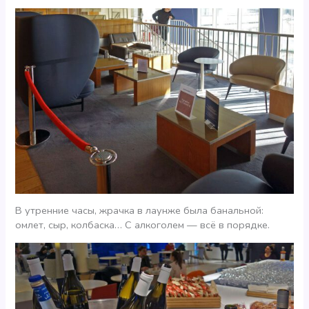
В утренние часы, жрачка в лаунже была банальной:
омлет, сыр, колбаска… С алкоголем — всё в порядке.