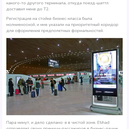
какого-то другого терминала, откуда поезд-шаттл
доставил меня до Т2.
Регистрация на стойке бизнес-класса была
молниеносной, и мне указали на приоритетный коридор
для оформления предполетных формальностей.
Пара минут, и дело сделано: я в чистой зоне. Etihad
отправляет своих премиум-пассажиров в бизнес-лаунж