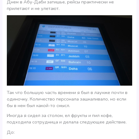
Днем в Абу-Даби затишье, рейсы практически не
прилетают и не улетают.
Так что большую часть времени я был в лаунже почти в
одиночку. Количество персонала зашкаливало, но если
бы в нем был какой-то смысл.
Иногда я сидел за столом, ел фрукты и пил кофе,
подходила сотрудница и делала следующее действие.
До: