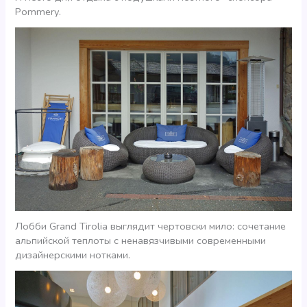
Pommery.
Лобби Grand Tirolia выглядит чертовски мило: сочетание
альпийской теплоты с ненавязчивыми современными
дизайнерскими нотками.