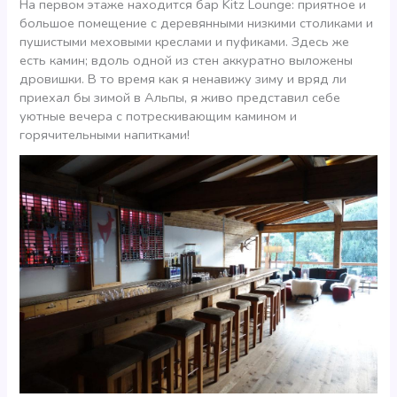
На первом этаже находится бар Kitz Lounge: приятное и
большое помещение с деревянными низкими столиками и
пушистыми меховыми креслами и пуфиками. Здесь же
есть камин; вдоль одной из стен аккуратно выложены
дровишки. В то время как я ненавижу зиму и вряд ли
приехал бы зимой в Альпы, я живо представил себе
уютные вечера с потрескивающим камином и
горячительными напитками!