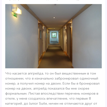
Что касается апгрейда, то он был вещественным в том
отношении, что я изначально забронировал одиночный
номер, а получил номер на двоих. Если бы я бронировал
номер на двоих, апгрейд показался бы мне скорее
формальным. Листая впоследствии перечень номеров в
отеле, у меня создалось впечатление, что первые 8
категорий, до Junior Suite, ничем не отличаются друг от