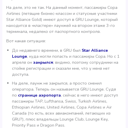
На деле, это не так. На данный момент, пассажиры Copa
Airlines (летящие бизнес-классом и статусные участники
Star Alliance Gold) имеют доступ в GRU Lounge, который
находится в «кластере» лаунжей на втором этаже 3-го
терминала, недалеко от паспортного контроля.
Вот какая ситуация:
До недавнего времени, в GRU был
Star Alliance
Lounge
, куда могли попасть и пассажиры Copa. Но с 1
апреля он
закрылся
; видимо, поэтому сотрудники на
стойке регистрации и сказали мне, что у меня нет
доступа.
На деле, лаунж не закрылся, а просто сменил
оператора. Теперь он называется GRU Lounge. Судя
по
странице аэропорта
, сейчас в него имеют доступ
пассажиры TAP, Lufthansa, Swiss, Turkish Airlines,
Ethiopian Airlines, United Airlines, Copa Airlines и Air
Canada (то есть, всех авиакомпаний, летающих из
GRU?), плюс владельцы Lounge Club, Lounge Key,
Priority Pass и Dragon Pass.