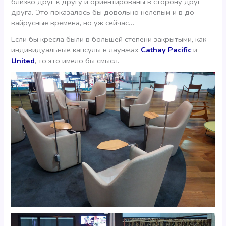
близко друг к другу и ориентированы в сторону друг
друга. Это показалось бы довольно нелепым и в до-
вайрусные времена, но уж сейчас…
Если бы кресла были в большей степени закрытыми, как
индивидуальные капсулы в лаунжах
Cathay Pacific
и
United
, то это имело бы смысл.