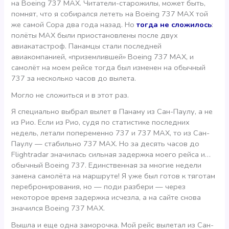
на Boeing 737 MAX. Читатели-старожилы, может быть,
помнят, что я собирался лететь на Boeing 737 MAX той
же самой Copa два года назад. Но
тогда не сложилось
:
полёты MAX были приостановлены после двух
авиакатастроф. Панамцы стали последней
авиакомпанией, «приземлившей» Boeing 737 MAX, и
самолёт на моем рейсе тогда был изменен на обычный
737 за несколько часов до вылета.
Могло не сложиться и в этот раз.
Я специально выбрал вылет в Панаму из Сан-Паулу, а не
из Рио. Если из Рио, судя по статистике последних
недель, летали попеременно 737 и 737 MAX, то из Сан-
Паулу — стабильно 737 MAX. Но за десять часов до
Flightradar значилась сильная задержка моего рейса и…
обычный Boeing 737. Единственная за многие недели
замена самолёта на маршруте! Я уже был готов к тяготам
перебронирования, но — поди разбери — через
некоторое время задержка исчезла, а на сайте снова
значился Boeing 737 MAX.
Вышла и еще одна заморочка. Мой рейс вылетал из Сан-