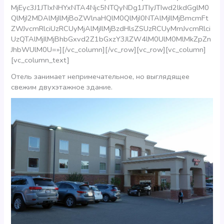
MjEyc3J1JTIxNHYxNTA4Njc5NTQyNDg1JTIyJTIwd2lkdGglM0
QlMjI2MDAlMjIlMjBoZWlnaHQlM0QlMjI0NTAlMjIlMjBmcmFt
ZWJvcmRlciUzRCUyMjAlMjIlMjBzdHlsZSUzRCUyMmJvcmRlci
UzQTAlMjIlMjBhbGxvd2Z1bGxzY3JlZW4lM0UlM0MlMkZpZn
JhbWUlM0U=»][/vc_column][/vc_row][vc_row][vc_column]
[vc_column_text]
Отель занимает непримечательное, но выглядящее
свежим двухэтажное здание.