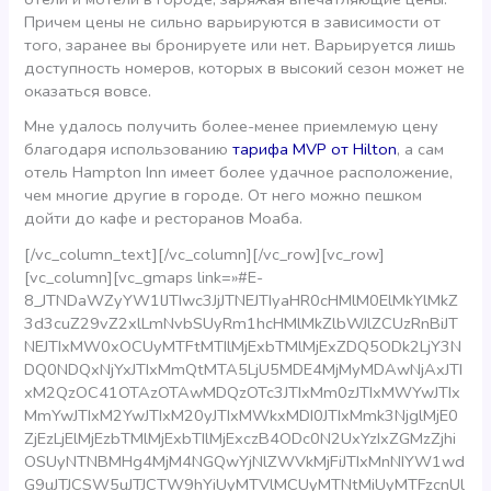
Причем цены не сильно варьируются в зависимости от
того, заранее вы бронируете или нет. Варьируется лишь
доступность номеров, которых в высокий сезон может не
оказаться вовсе.
Мне удалось получить более-менее приемлемую цену
благодаря использованию
тарифа MVP от Hilton
, а сам
отель Hampton Inn имеет более удачное расположение,
чем многие другие в городе. От него можно пешком
дойти до кафе и ресторанов Моаба.
[/vc_column_text][/vc_column][/vc_row][vc_row]
[vc_column][vc_gmaps link=»#E-
8_JTNDaWZyYW1lJTIwc3JjJTNEJTIyaHR0cHMlM0ElMkYlMkZ
3d3cuZ29vZ2xlLmNvbSUyRm1hcHMlMkZlbWJlZCUzRnBiJT
NEJTIxMW0xOCUyMTFtMTIlMjExbTMlMjExZDQ5ODk2LjY3N
DQ0NDQxNjYxJTIxMmQtMTA5LjU5MDE4MjMyMDAwNjAxJTI
xM2QzOC41OTAzOTAwMDQzOTc3JTIxMm0zJTIxMWYwJTIx
MmYwJTIxM2YwJTIxM20yJTIxMWkxMDI0JTIxMmk3NjglMjE0
ZjEzLjElMjEzbTMlMjExbTIlMjExczB4ODc0N2UxYzIxZGMzZjhi
OSUyNTNBMHg4MjM4NGQwYjNlZWVkMjFiJTIxMnNIYW1wd
G9uJTJCSW5uJTJCTW9hYiUyMTVlMCUyMTNtMiUyMTFzcnUl