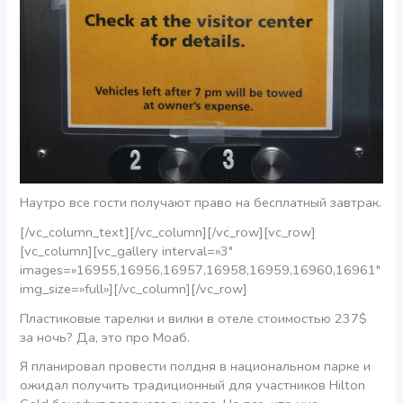
Наутро все гости получают право на бесплатный завтрак.
[/vc_column_text][/vc_column][/vc_row][vc_row]
[vc_column][vc_gallery interval=»3″
images=»16955,16956,16957,16958,16959,16960,16961″
img_size=»full»][/vc_column][/vc_row]
Пластиковые тарелки и вилки в отеле стоимостью 237$
за ночь? Да, это про Моаб.
Я планировал провести полдня в национальном парке и
ожидал получить традиционный для участников Hilton