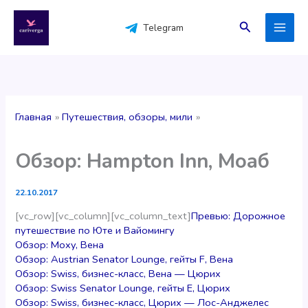
Перейти
к
Поиск
Telegram
содержимому
Главная
Путешествия, обзоры, мили
Обзор: Hampton Inn, Моаб
22.10.2017
[vc_row][vc_column][vc_column_text]
Превью: Дорожное
путешествие по Юте и Вайомингу
Обзор: Moxy, Вена
Обзор: Austrian Senator Lounge, гейты F, Вена
Обзор: Swiss, бизнес-класс, Вена — Цюрих
Обзор: Swiss Senator Lounge, гейты E, Цюрих
Обзор: Swiss, бизнес-класс, Цюрих — Лос-Анджелес