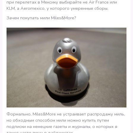
при перелетах в Мексику выбирайте не Air France или
KLM, а Aeromexico, у которого умеренные сборы.
Зачем покупать мили Miles&More?
Формально, Miles&More не устраивает распродажу миль,
но обходным способом мили можно купить путем
подписки на немецкие газеты и журналы, о которых я
также часто пишу в дайджестах.