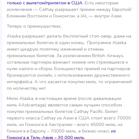
только с вылетом/прилетом в США
. Есть некоторые
исключения — Cathay разрешает премии между Европой/
Ближним Востоком и Гонконгом, а JAL — внутри Азии.
Теперь о преимуществах.
Alaska разрешает делать бесплатный стоп-овер, даже на
премиальных билетах в один конец. Программа Alaska
имеет щедрую политику изменений и отмены
премиальных билетов. За исключением British Airways,
остальные партнеры взимают низкие или стремящиеся к
нулю налоги и сборы. Большинство премий на партнеров
бронируются онлайн, с использованием дружественного
интерфейса. А что касается покупки миль, то ограничений
по количеству нет.
Мили Alaska, в настоящее время (после девальвации
миль AAdvantage) являются самым лучшим способом
покупки премиальных билетов Cathay Pacific. Билет
первого класса Cathay из Азии в США стоит всего 70000
миль, из Гонконга в Австралию – всего 45000 миль, из
Гонконга в Европу – 70000 миль, а бизнес-класс
из
Гонконга в Тель-Авив – 30 000 миль
.