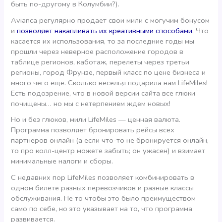
быть по-другому в Колумбии?).
Avianca регулярно продает свои мили с могучим бонусом
и
позволяет накапливать их креативными способами
. Что
касается их использования, то за последние годы мы
прошли через неверное расположение городов в
таблице регионов, каботаж, перелеты через третьи
регионы, город Фрунзе, первый класс по цене бизнеса и
много чего еще. Сколько веселья подарила нам LifeMiles!
Есть подозрение, что в новой версии сайта все глюки
почищены… но мы с нетерпением ждем новых!
Но и без глюков, мили LifeMiles — ценная валюта.
Программа позволяет бронировать рейсы всех
партнеров онлайн (а если что-то не бронируется онлайн,
то про колл-центр можете забыть; он ужасен) и взимает
минимальные налоги и сборы.
С недавних пор LifeMiles позволяет комбинировать в
одном билете разных перевозчиков и разные классы
обслуживания. Не то чтобы это было преимуществом
само по себе, но это указывает на то, что программа
развивается.