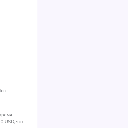
nn.
 время
0 USD, что