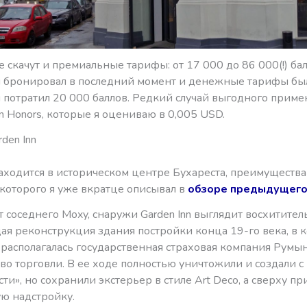
е скачут и премиальные тарифы: от 17 000 до 86 000(!) бал
я бронировал в последний момент и денежные тарифы бы
я потратил 20 000 баллов. Редкий случай выгодного прим
on Honors, которые я оцениваю в 0,005 USD.
den Inn
находится в историческом центре Бухареста, преимущества
 которого я уже вкратце описывал в
обзоре предыдущего
т соседнего Moxy, снаружи Garden Inn выглядит восхитител
ая реконструкция здания постройки конца 19-го века, в 
располагалась государственная страховая компания Румын
о торговли. В ее ходе полностью уничтожили и создали с
ти», но сохранили экстерьер в стиле Art Deco, а сверху п
ю надстройку.