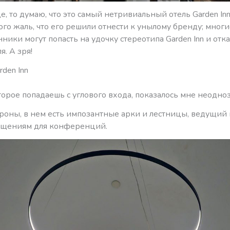
е, то думаю, что это самый нетривиальный отель Garden Inn
го жаль, что его решили отнести к унылому бренду; многи
ники могут попасть на удочку стереотипа Garden Inn и отка
я. А зря!
rden Inn
торое попадаешь с углового входа, показалось мне неодно
ороны, в нем есть импозантные арки и лестницы, ведущий 
ещениям для конференций.