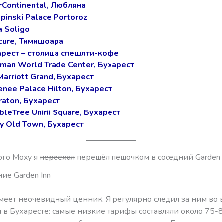
rContinental, Любляна
pinski Palace Portoroz
a Soligo
cure, Тимишоара
рест – столица спешлти-кофе
lman World Trade Center, Бухарест
arriott Grand, Бухарест
enee Palace Hilton, Бухарест
raton, Бухарест
leTree Unirii Square, Бухарест
y Old Town, Бухарест
ого Moxy я
переехал
перешёл пешочком в соседний Garden I
ие Garden Inn
имеет неочевидный ценник. Я регулярно следил за ним во
в Бухаресте: самые низкие тарифы составляли около 75-8