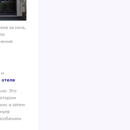
лов за ночь.
ли
енения
 и
 отеля
.
ьно. Это
котором
ии, а затем
 нуля
рисобачили