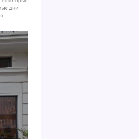
 в некоторые
амые дни
но