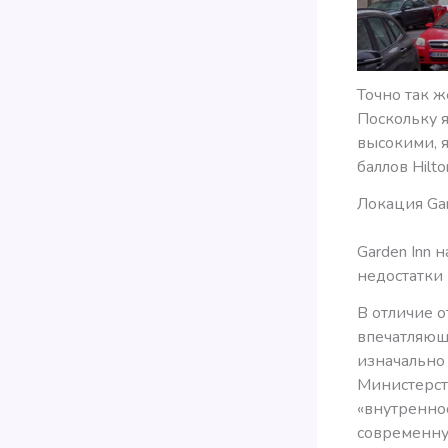
Точно так ж
Поскольку 
высокими, 
баллов Hilt
Локация Gar
Garden Inn 
недостатки
В отличие о
впечатляющ
изначально 
Министерств
«внутреннос
современну