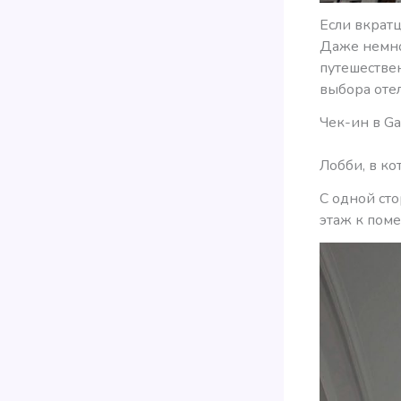
Если вкратц
Даже немно
путешествен
выбора отел
Чек-ин в Ga
Лобби, в ко
С одной ст
этаж к пом