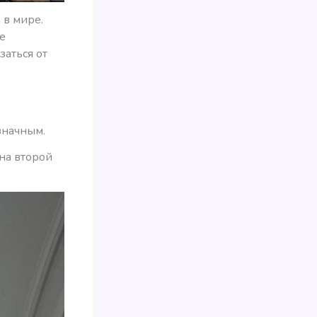
 в мире.
е
заться от
значным.
на второй