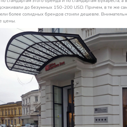
по стандартам этого бренда и по стандартам Бухареста, а
дскакивали до безумных 150-200 USD. Причем, в те же с
тели более солидных брендов стоили дешевле. Вниматель
е цены.