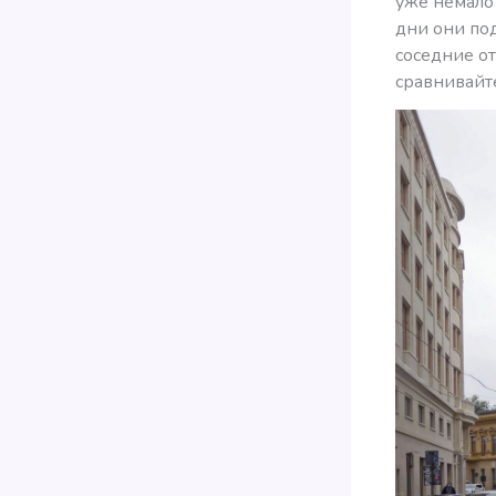
уже немало 
дни они по
соседние о
сравнивайт