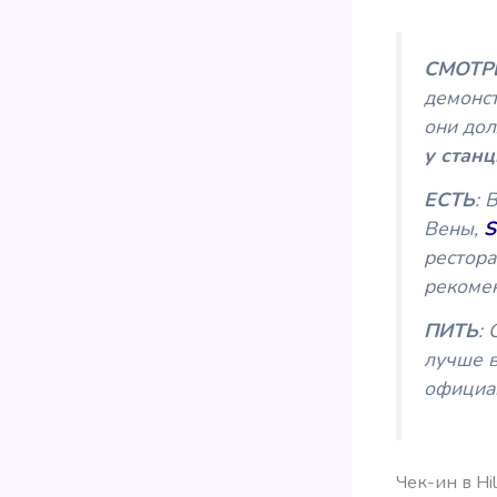
СМОТР
демонст
они дол
у стан
ЕСТЬ
: 
Вены,
S
рестора
рекоме
ПИТЬ
:
лучше в
официан
Чек-ин в Hi