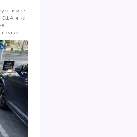
духе, и мне
и США, я не
не
 в сутки.