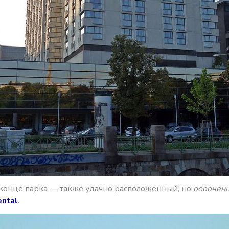
 конце парка — также удачно расположенный, но
оооочень
ental
.