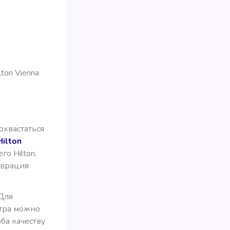
ton Vienna
охвастаться
Hilton
о Hilton,
аврация
 Для
нтра можно
ба качеству