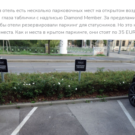
 отель есть несколько парковочных мест на открытом воз
 глаза таблички с надписью Diamond Member. За пределам
обы отели резервировали паркинг для статусников. Но это 
места. Как и места в крытом паркинге, они стоят по 35 EUR