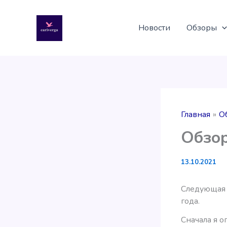
Перейти
к
Новости
Обзоры
содержимому
Главная
О
Обзор
13.10.2021
Следующая 
года.
Сначала я о