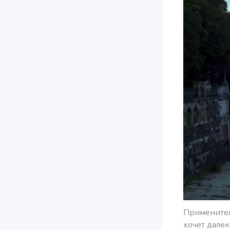
Применител
хочет далек