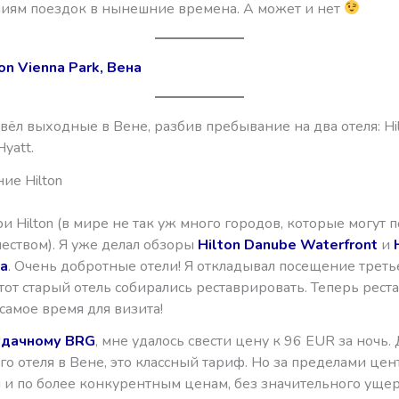
иям поездок в нынешние времена. А может и нет
on Vienna Park, Вена
вёл выходные в Вене, разбив пребывание на два отеля: Hil
Hyatt.
ие Hilton
и Hilton (в мире не так уж много городов, которые могут п
еством). Я уже делал обзоры
Hilton Danube Waterfront
и
za
. Очень добротные отели! Я откладывал посещение третьег
тот старый отель собирались реставрировать. Теперь рест
самое время для визита!
удачному BRG
, мне удалось свести цену к 96 EUR за ночь.
о отеля в Вене, это классный тариф. Но за пределами це
 и по более конкурентным ценам, без значительного ущер