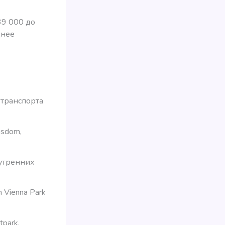
39 000 до
днее
 транспорта
nsdom,
 утренних
 Vienna Park
tpark.