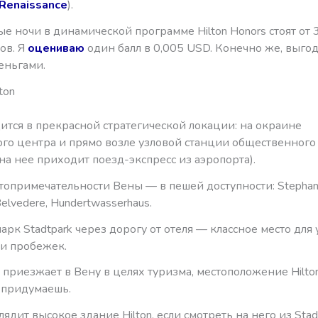
Renaissance
).
 ночи в динамической программе Hilton Honors стоят от 
ов. Я
оцениваю
один балл в 0,005 USD. Конечно же, выго
еньгами.
ton
дится в прекрасной стратегической локации: на окраине
ого центра и прямо возле узловой станции общественного
(на нее приходит поезд-экспресс из аэропорта).
топримечательности Вены — в пешей доступности: Stepha
 Belvedere, Hundertwasserhaus.
арк Stadtpark через дорогу от отеля — классное место для
ли пробежек.
о приезжает в Вену в целях туризма, местоположение Hilton
 придумаешь.
лядит высокое здание Hilton, если смотреть на него из Stad