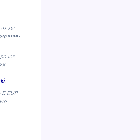
 тогда
церковь
оранов
их
 —
ki
.
а 5 EUR
ные