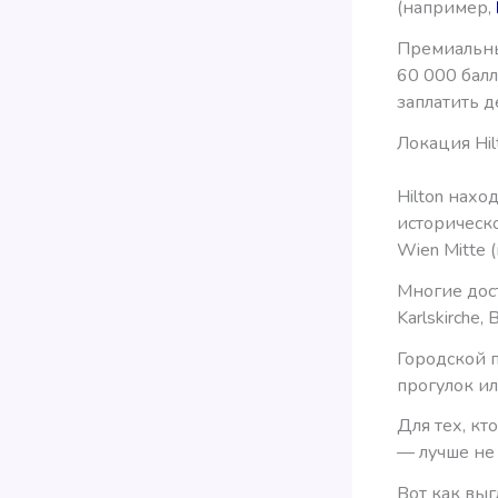
(например,
Премиальные
60 000 балл
заплатить д
Локация Hil
Hilton нахо
историческ
Wien Mitte 
Многие дос
Karlskirche,
Городской п
прогулок и
Для тех, кт
— лучше не
Вот как выг