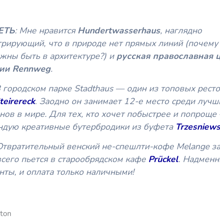
ЕТЬ
: Мне нравится
Hundertwasserhaus
, наглядно
рирующий, что в природе нет прямых линий (почему
жны быть в архитектуре?) и
русская православная 
ции Rennweg
.
В городском парке Stadthaus — один из топовых рест
teirereck
. Заодно он занимает 12-е место среди лучш
нов в мире. Для тех, кто хочет побыстрее и попроще
ндую креативные бутербродики из буфета
Trzesniews
 Отвратительный венский не-спешлти-кофе Melange з
сего пьется в старообрядском кафе
Prückel
. Надмен
ты, и оплата только наличными!
lton