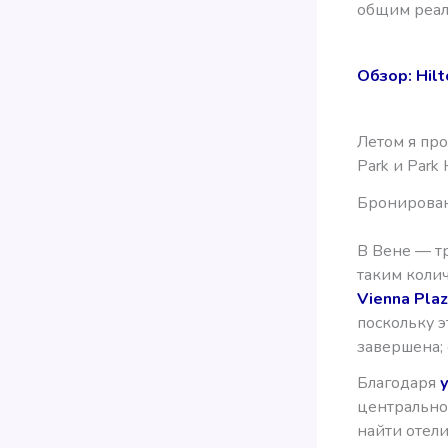
общим реал
Обзор: Hilt
Летом я про
Park и Park 
Бронирован
В Вене — тр
таким колич
Vienna Pla
поскольку э
завершена; 
Благодаря
центральног
найти отели