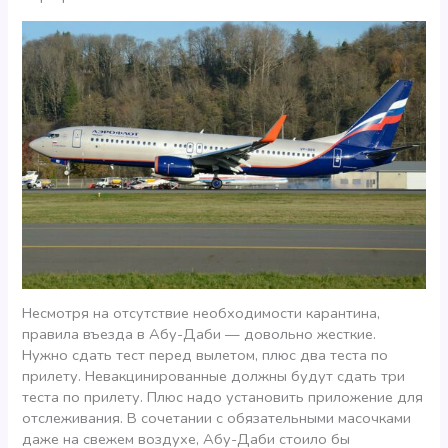
Несмотря на отсутствие необходимости карантина,
правила въезда в Абу-Даби — довольно жесткие.
Нужно сдать тест перед вылетом, плюс два теста по
прилету. Невакцинированные должны будут сдать три
теста по прилету. Плюс надо установить приложение для
отслеживания. В сочетании с обязательными масочками
даже на свежем воздухе, Абу-Даби стоило бы