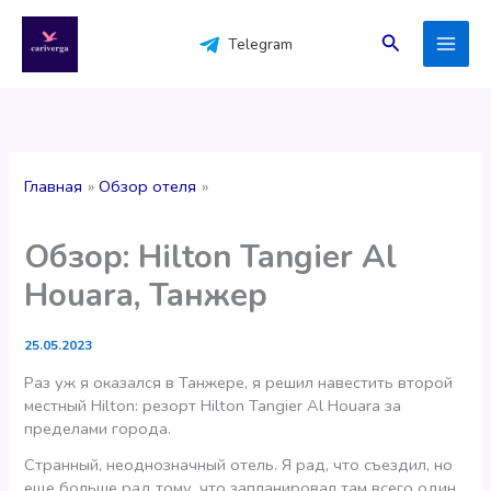
Перейти
к
Поиск
Telegram
содержимому
Главная
Обзор отеля
Обзор: Hilton Tangier Al
Houara, Танжер
25.05.2023
Раз уж я оказался в Танжере, я решил навестить второй
местный Hilton: резорт Hilton Tangier Al Houara за
пределами города.
Странный, неоднозначный отель. Я рад, что съездил, но
еще больше рад тому, что запланировал там всего один