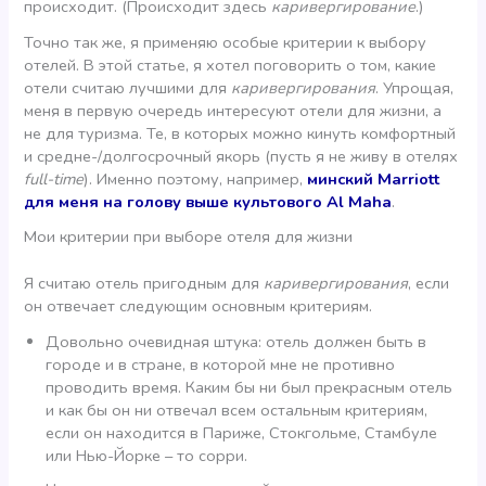
происходит. (Происходит здесь
каривергирование
.)
Точно так же, я применяю особые критерии к выбору
отелей. В этой статье, я хотел поговорить о том, какие
отели считаю лучшими для
каривергирования
. Упрощая,
меня в первую очередь интересуют отели для жизни, а
не для туризма. Те, в которых можно кинуть комфортный
и средне-/долгосрочный якорь (пусть я не живу в отелях
full-time
). Именно поэтому, например,
минский Marriott
для меня на голову выше культового Al Maha
.
Мои критерии при выборе отеля для жизни
Я считаю отель пригодным для
каривергирования
, если
он отвечает следующим основным критериям.
Довольно очевидная штука: отель должен быть в
городе и в стране, в которой мне не противно
проводить время. Каким бы ни был прекрасным отель
и как бы он ни отвечал всем остальным критериям,
если он находится в Париже, Стокгольме, Стамбуле
или Нью-Йорке – то сорри.