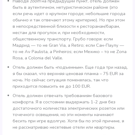
Наводя
zoom
на предыдущий пункт, отель должен
быть в аутентичном, нетуристическом районе (это
если речь идет о крупном городе; небольшие города
обычно и так отвечают этому критерию). Но при этом
в непосредственной близости к ресторанам/барам,
местам для прогулок и, при необходимости,
общественному транспорту. Грубо говоря: если
Мадрид — то не Gran Via, а Retiro; если Сан-Паулу —
то не Av Paulista, а Pinheiros; если Мехико – то не Zona
Rosa, а Colonia del Valle.
Отель должен быть «подъемным». Еще года три назад,
я бы сказал, что верхняя ценовая планка – 75 EUR за
ночь. Но сейчас ситуация поменялась, так что
приходится повысить ее до 100 EUR.
Отель должен отвечать требованиям базового
комфорта. Я в состоянии выдержать 1-2 дня без
достаточного количества электрических розеток или
точечного освещения, но эти моменты начинают
бесить при игре вдолгую. Хотя бы по этой причине, я
не рассматриваю несетевые отели или квартиры.