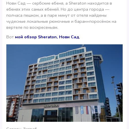
Нови Сад — сербские ебеня, а Sheraton находится в
ебенях этих самых ебеней. Но до центра города —
полчаса пешком, а в паре минут от отеля найдены
чудесные локальные рюмочные и баран+поросёнок на
вертеле по воскресеньям.
Вот
мой обзор Sheraton, Нови Сад
.
Canopy, Загреб