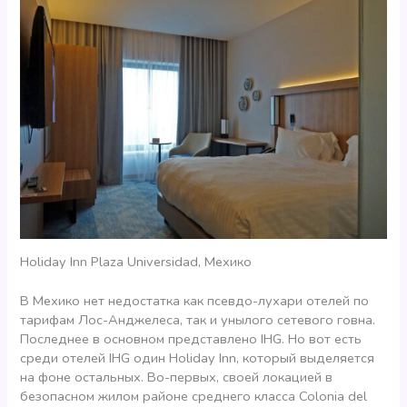
Holiday Inn Plaza Universidad, Мехико
В Мехико нет недостатка как псевдо-лухари отелей по
тарифам Лос-Анджелеса, так и унылого сетевого говна.
Последнее в основном представлено IHG. Но вот есть
среди отелей IHG один Holiday Inn, который выделяется
на фоне остальных. Во-первых, своей локацией в
безопасном жилом районе среднего класса Colonia del