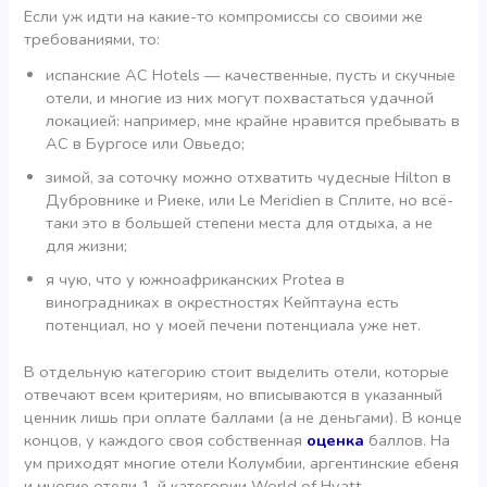
Если уж идти на какие-то компромиссы со своими же
требованиями, то:
испанские AC Hotels — качественные, пусть и скучные
отели, и многие из них могут похвастаться удачной
локацией: например, мне крайне нравится пребывать в
AC в Бургосе или Овьедо;
зимой, за соточку можно отхватить чудесные Hilton в
Дубровнике и Риеке, или Le Meridien в Сплите, но всё-
таки это в большей степени места для отдыха, а не
для жизни;
я чую, что у южноафриканских Protea в
виноградниках в окрестностях Кейптауна есть
потенциал, но у моей печени потенциала уже нет.
В отдельную категорию стоит выделить отели, которые
отвечают всем критериям, но вписываются в указанный
ценник лишь при оплате баллами (а не деньгами). В конце
концов, у каждого своя собственная
оценка
баллов. На
ум приходят многие отели Колумбии, аргентинские ебеня
и многие отели 1-й категории World of Hyatt.