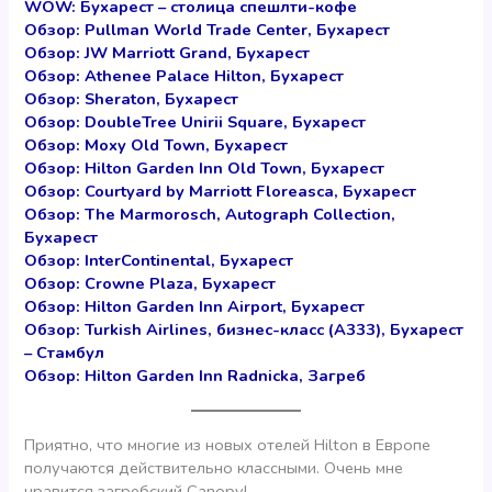
WOW: Бухарест – столица спешлти-кофе
Обзор: Pullman World Trade Center, Бухарест
Обзор: JW Marriott Grand, Бухарест
Обзор: Athenee Palace Hilton, Бухарест
Обзор: Sheraton, Бухарест
Обзор: DoubleTree Unirii Square, Бухарест
Обзор: Moxy Old Town, Бухарест
Обзор: Hilton Garden Inn Old Town, Бухарест
Обзор: Courtyard by Marriott Floreasca, Бухарест
Обзор: The Marmorosch, Autograph Collection,
Бухарест
Обзор: InterContinental, Бухарест
Обзор: Crowne Plaza, Бухарест
Обзор: Hilton Garden Inn Airport, Бухарест
Обзор: Turkish Airlines, бизнес-класс (A333), Бухарест
– Стамбул
Обзор: Hilton Garden Inn Radnicka, Загреб
Приятно, что многие из новых отелей Hilton в Европе
получаются действительно классными. Очень мне
нравится загребский Canopy!