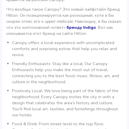
Что вообще такое Canopy? Это новый лайфстайл-бренд
Hilton. Он позиционируется как роскошный, хотя я бы
скорее отнес его к
upper midscale
. Навскидку, я бы сказал,
что это хилтоновский «ответ»
бренду Indigo
. Вот как
описывается этот бренд на сайте Hilton:
Canopy offers a local experience with uncomplicated
comforts and surprising extras that help you relax and
revive.
Friendly Enthusiasts: Stay like a local. Our Canopy
Enthusiasts help you make the most out of travel,
connecting you to the best food, music, fitness, art, and
culture in the neighborhood.
Positively Local: We love being part of the fabric of the
neighborhood. Every Canopy invites the city in with a
design that celebrates the area’s history and culture.
You’ll find local art, textiles, and furnishings throughout
our hotels.
Food & Drink: From street level to the top floor,