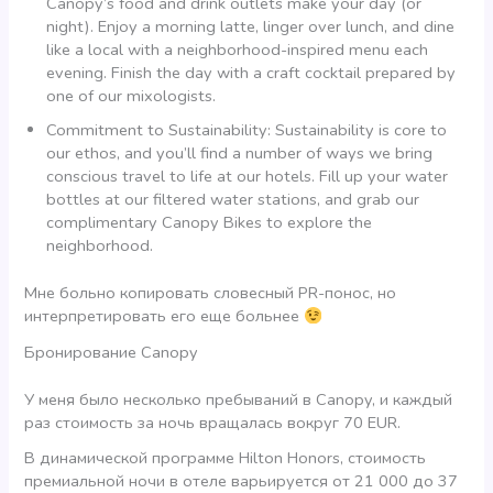
Canopy’s food and drink outlets make your day (or
night). Enjoy a morning latte, linger over lunch, and dine
like a local with a neighborhood-inspired menu each
evening. Finish the day with a craft cocktail prepared by
one of our mixologists.
Commitment to Sustainability: Sustainability is core to
our ethos, and you’ll find a number of ways we bring
conscious travel to life at our hotels. Fill up your water
bottles at our filtered water stations, and grab our
complimentary Canopy Bikes to explore the
neighborhood.
Мне больно копировать словесный PR-понос, но
интерпретировать его еще больнее
Бронирование Canopy
У меня было несколько пребываний в Canopy, и каждый
раз стоимость за ночь вращалась вокруг 70 EUR.
В динамической программе Hilton Honors, стоимость
премиальной ночи в отеле варьируется от 21 000 до 37