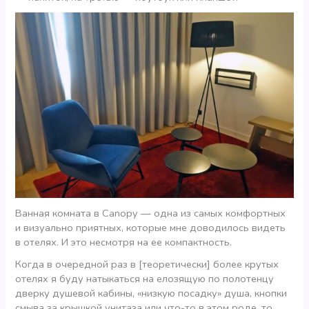
Ванная комната в Canopy — одна из самых комфортных
и визуально приятных, которые мне доводилось видеть
в отелях. И это несмотря на ее компактность.
Когда в очередной раз в [теоретически] более крутых
отелях я буду натыкаться на елозящую по полотенцу
дверку душевой кабины, «низкую посадку» душа, кнопки
смыва за крышкой унитаза или что-то в этом роде, то