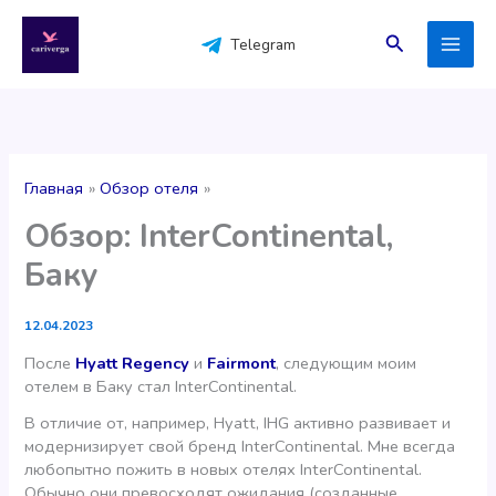
Перейти
к
Поиск
Telegram
содержимому
Главная
Обзор отеля
Обзор: InterContinental,
Баку
12.04.2023
После
Hyatt Regency
и
Fairmont
, следующим моим
отелем в Баку стал InterContinental.
В отличие от, например, Hyatt, IHG активно развивает и
модернизирует свой бренд InterContinental. Мне всегда
любопытно пожить в новых отелях InterContinental.
Обычно они превосходят ожидания (созданные