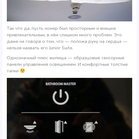
Так что да, пусть номер был просторным и внешне
привлекательным, в нём слишком много проблем. Это
даже не говоря о том, что — положа руку на сердце —
нельзя назвать его Junior Suite.
Однозначный плюс жилища — образцовые сенсорные
панели управления освещением. И комфортные толстые
тапки