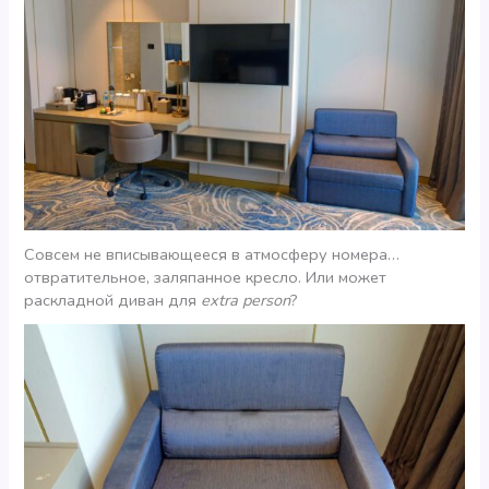
Совсем не вписывающееся в атмосферу номера…
отвратительное, заляпанное кресло. Или может
раскладной диван для
extra person
?