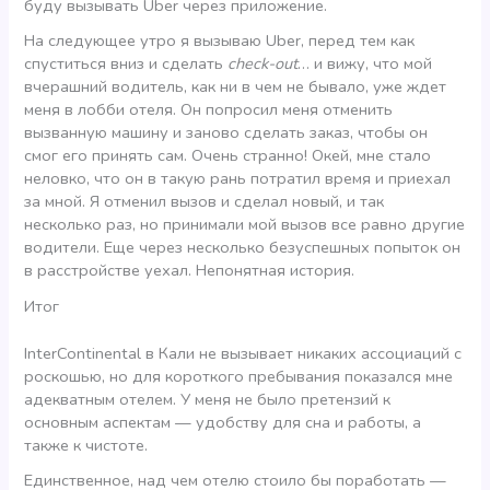
буду вызывать Uber через приложение.
На следующее утро я вызываю Uber, перед тем как
спуститься вниз и сделать
check-out
… и вижу, что мой
вчерашний водитель, как ни в чем не бывало, уже ждет
меня в лобби отеля. Он попросил меня отменить
вызванную машину и заново сделать заказ, чтобы он
cмог его принять сам. Очень странно! Окей, мне стало
неловко, что он в такую рань потратил время и приехал
за мной. Я отменил вызов и сделал новый, и так
несколько раз, но принимали мой вызов все равно другие
водители. Еще через несколько безуспешных попыток он
в расстройстве уехал. Непонятная история.
Итог
InterContinental в Кали не вызывает никаких ассоциаций с
роскошью, но для короткого пребывания показался мне
адекватным отелем. У меня не было претензий к
основным аспектам — удобству для сна и работы, а
также к чистоте.
Единственное, над чем отелю стоило бы поработать —