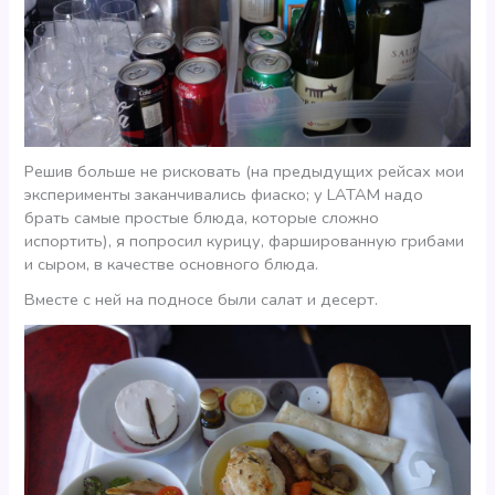
Решив больше не рисковать (на предыдущих рейсах мои
эксперименты заканчивались фиаско; у LATAM надо
брать самые простые блюда, которые сложно
испортить), я попросил курицу, фаршированную грибами
и сыром, в качестве основного блюда.
Вместе с ней на подносе были салат и десерт.