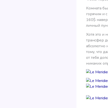
Комната был
горячим и с
160$ наверн
личный пунк
Хотя это и 
трансфер до
абсолютно 
тому, что д
от тебя доп
никаких оп