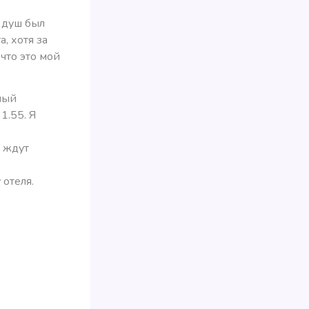
а душ был
, хотя за
 что это мой
ный
1.55. Я
, ждут
отеля.