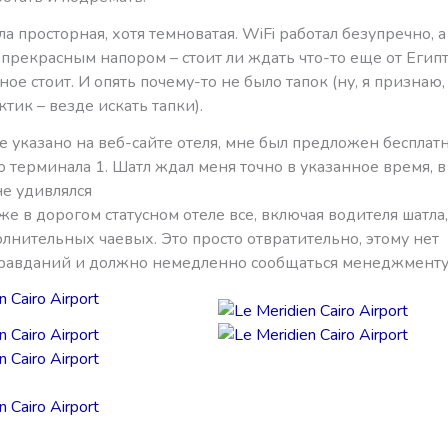
а просторная, хотя темноватая. WiFi работал безупречно, 
 прекрасным напором – стоит ли ждать что-то еще от Египта
ое стоит. И опять почему-то не было тапок (ну, я признаю,
тик – везде искать тапки).
не указано на веб-сайте отеля, мне был предложен бесплат
 терминала 1. Шатл ждал меня точно в указанное время, в 
не удивлялся
аже в дорогом статусном отеле все, включая водителя шатла
олнительных чаевых. Это просто отвратительно, этому нет
равданий и должно немедленно сообщаться менеджменту 