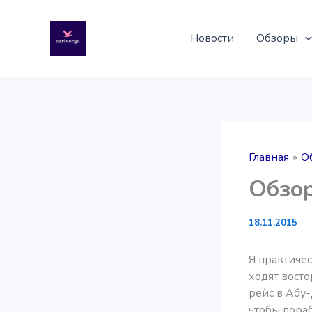
Перейти
к
Новости
Обзоры
содержимому
Главная
О
Обзор
18.11.2015
Я практическ
ходят восто
рейс в Абу-
чтобы пораб