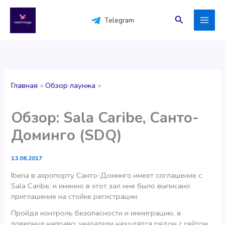
Перейти
к
Поиск
Telegram
содержимому
Главная
Обзор лаунжа
Обзор: Sala Caribe, Санто-
Доминго (SDQ)
13.06.2017
Iberia в аэропорту Санто-Доминго имеет соглашение с
Sala Caribe, и именно в этот зал мне было выписано
приглашение на стойке регистрации.
Пройдя контроль безопасности и иммиграцию, я
повернул направо; указатели находятся рядом с гейтом