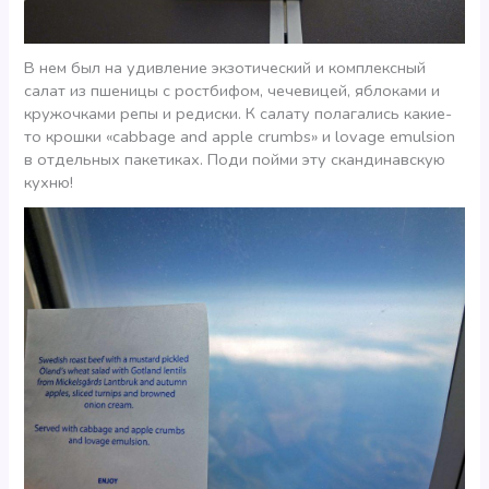
В нем был на удивление экзотический и комплексный
салат из пшеницы с ростбифом, чечевицей, яблоками и
кружочками репы и редиски. К салату полагались какие-
то крошки «cabbage and apple crumbs» и lovage emulsion
в отдельных пакетиках. Поди пойми эту скандинавскую
кухню!