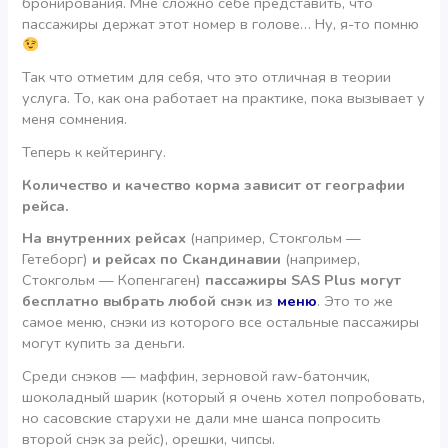
бронирования. Мне сложно себе представить, что
пассажиры держат этот номер в голове… Ну, я-то помню
Так что отметим для себя, что это отличная в теории
услуга. То, как она работает на практике, пока вызывает у
меня сомнения.
Теперь к кейтерингу.
Количество и качество корма зависит от географии
рейса.
На внутренних рейсах
(например, Стокгольм —
Гетеборг)
и рейсах по Скандинавии
(например,
Стокгольм — Копенгаген)
пассажиры SAS Plus могут
бесплатно выбрать любой снэк из
меню
. Это то же
самое меню, снэки из которого все остальные пассажиры
могут купить за деньги.
Среди снэков — маффин, зерновой raw-батончик,
шоколадный шарик (который я очень хотел попробовать,
но сасовские старухи не дали мне шанса попросить
второй снэк за рейс), орешки, чипсы.