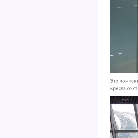
Это компак
кресла со с