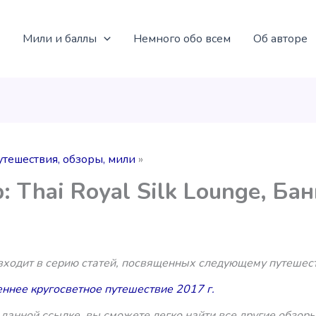
Мили и баллы
Немного обо всем
Об авторе
утешествия, обзоры, мили
: Thai Royal Silk Lounge, Ба
 входит в серию статей, посвященных следующему путешес
ннее кругосветное путешествие 2017 г.
данной ссылке, вы сможете легко найти все другие обзоры