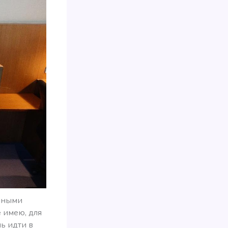
янными
 имею, для
ь идти в