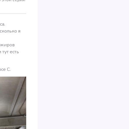
са.
сколько я
х
сажиров
 тут есть
се С.