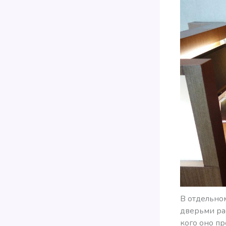
В отдельно
дверьми ра
кого оно пр