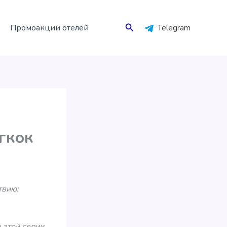
Поиск
Промоакции отелей
Telegram
нгкок
твию:
 этой серии