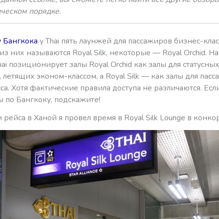
ическом порядке.
у Бангкока
у Thai пять лаунжей для пассажиров бизнес-клас
з них называются Royal Silk, некоторые — Royal Orchid. На
ai позиционирует залы Royal Orchid как залы для статусны
 летящих эконом-классом, а Royal Silk — как залы для пас
са. Хотя фактические правила доступа не различаются. Если
 по Бангкоку, подскажите!
рейса в Ханой я провел время в Royal Silk Lounge в конкор