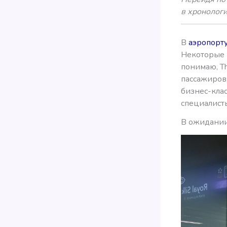
в хронолог
В
аэропорт
Некоторые и
понимаю, Th
пассажиров,
бизнес-клас
специалисты
В ожидании 