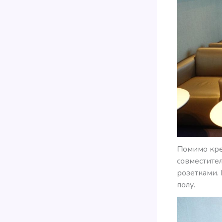
Помимо крес
совместител
розетками. 
полу.