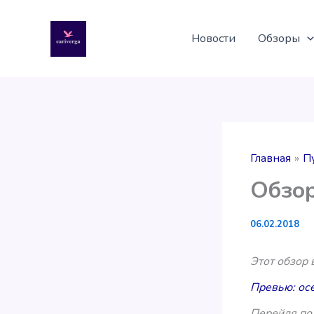
Перейти
к
Новости
Обзоры
содержимому
Главная
П
Обзор
06.02.2018
Этот обзор
Превью: осе
Перейдя по 