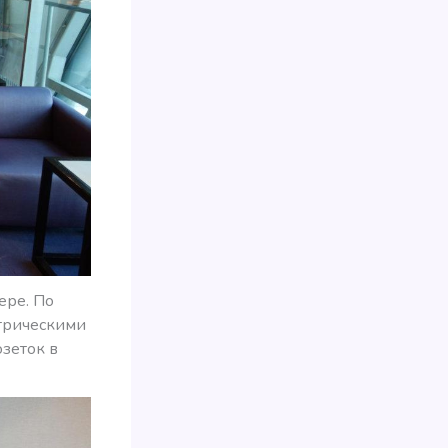
ере. По
ктрическими
озеток в