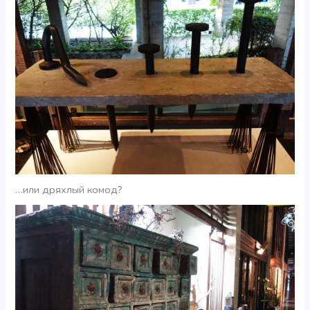
…или дряхлый комод?