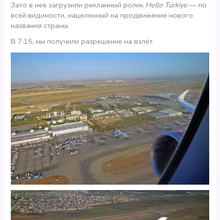
Зато в неё загрузили рекламный ролик
Hello Türkiye
— по
всей видимости, нацеленный на продвижение нового
названия страны.
В 7:15, мы получили разрешение на взлёт.