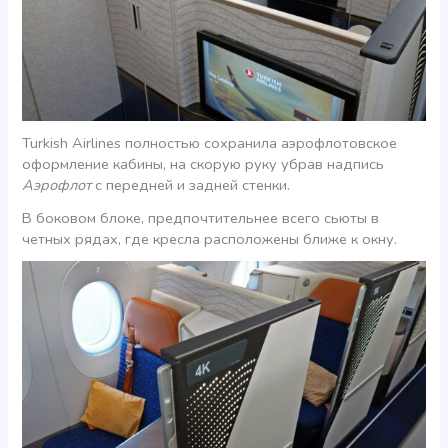
Turkish Airlines полностью сохранила аэрофлотовское
оформление кабины, на скорую руку убрав надпись
Аэрофлот
с передней и задней стенки.
В боковом блоке, предпочтительнее всего сьюты в
четных рядах, где кресла расположены ближе к окну.