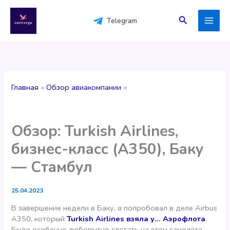
Перейти
к
Поиск
Telegram
содержимому
Главная
Обзор авиакомпании
Обзор: Turkish Airlines,
бизнес-класс (A350), Баку
— Стамбул
25.04.2023
В завершение недели в Баку, я попробовал в деле Airbus
A350, который
Turkish Airlines взяла у… Аэрофлота
.
Было особенно любопытно слетать на этом самолёте