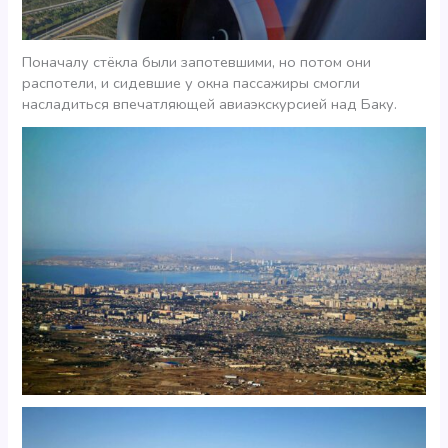
Поначалу стёкла были запотевшими, но потом они
распотели, и сидевшие у окна пассажиры смогли
насладиться впечатляющей авиаэкскурсией над Баку.