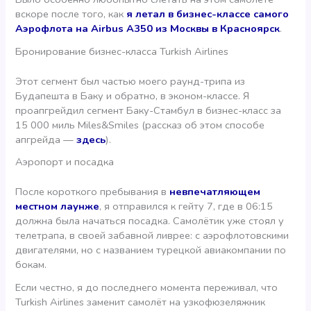
вскоре после того, как
я летал в бизнес-классе самого
Аэрофлота на Airbus A350 из Москвы в Красноярск
.
Бронирование бизнес-класса Turkish Airlines
Этот сегмент был частью моего раунд-трипа из
Будапешта в Баку и обратно, в эконом-классе. Я
проапгрейдил сегмент Баку-Стамбул в бизнес-класс за
15 000 миль Miles&Smiles (рассказ об этом способе
апгрейда —
здесь
).
Аэропорт и посадка
После короткого пребывания в
невпечатляющем
местном лаунже
, я отправился к гейту 7, где в 06:15
должна была начаться посадка. Самолётик уже стоял у
телетрапа, в своей забавной ливрее: с аэрофлотовскими
двигателями, но с названием турецкой авиакомпании по
бокам.
Если честно, я до последнего момента переживал, что
Turkish Airlines заменит самолёт на узкофюзеляжник