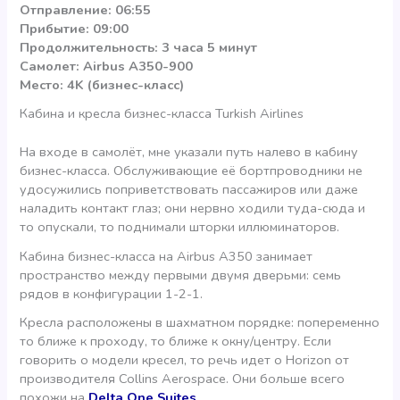
Отправление: 06:55
Прибытие: 09:00
Продолжительность: 3 часа 5 минут
Самолет: Airbus A350-900
Место: 4K (бизнес-класс)
Кабина и кресла бизнес-класса Turkish Airlines
На входе в самолёт, мне указали путь налево в кабину
бизнес-класса. Обслуживающие её бортпроводники не
удосужились поприветствовать пассажиров или даже
наладить контакт глаз; они нервно ходили туда-сюда и
то опускали, то поднимали шторки иллюминаторов.
Кабина бизнес-класса на Airbus A350 занимает
пространство между первыми двумя дверьми: семь
рядов в конфигурации 1-2-1.
Кресла расположены в шахматном порядке: попеременно
то ближе к проходу, то ближе к окну/центру. Если
говорить о модели кресел, то речь идет о Horizon от
производителя Collins Aerospace. Они больше всего
похожи на
Delta One Suites
.