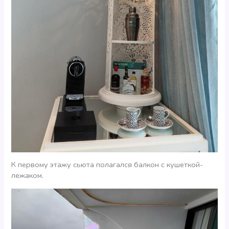
К первому этажу сьюта полагался балкон с кушеткой-
лежаком.