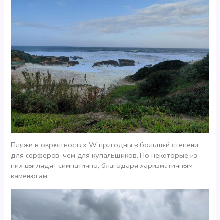
Пляжи в окрестностях W пригодны в большей степени
для серферов, чем для купальщиков. Но некоторые из
них выглядят симпатично, благодаря харизматичным
каменюгам.