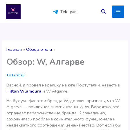
Перейти
к
Поиск
Telegram
содержимому
Главная
Обзор отеля
Обзор: W, Алгарве
19.12.2025
Весной, я провёл недельку на юге Португалии, навестив
Hilton Vilamoura
и W Algarve.
Не будучи фанатом бренда W, должен признать, что W
Algarve — приличнее многих «ранних» W. Вероятно, это
отражает переосмысление бренда. К сожалению,
сохранилась проблема сомнительного функционала и
неадекватного соотношения цена/качество. Вот если бы