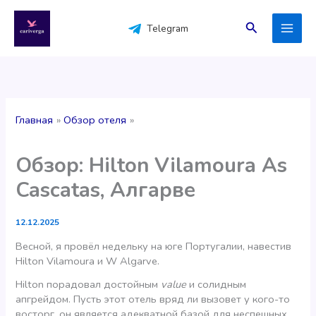
Перейти
к
Поиск
Telegram
содержимому
Главная
Обзор отеля
Обзор: Hilton Vilamoura As
Cascatas, Алгарве
12.12.2025
Весной, я провёл недельку на юге Португалии, навестив
Hilton Vilamoura и W Algarve.
Hilton порадовал достойным
value
и солидным
апгрейдом. Пусть этот отель вряд ли вызовет у кого-то
восторг, он является адекватной базой для неспешных