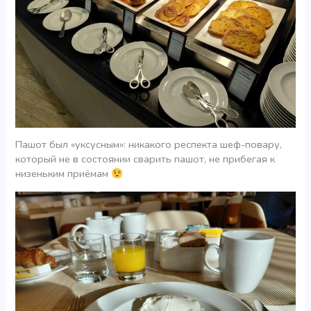
Пашот был «уксусным»: никакого респекта шеф-повару,
который не в состоянии сварить пашот, не прибегая к
низеньким приёмам