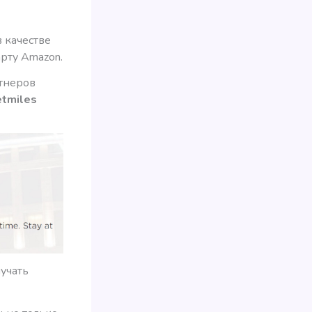
 качестве
рту Amazon.
ртнеров
etmiles
лучать