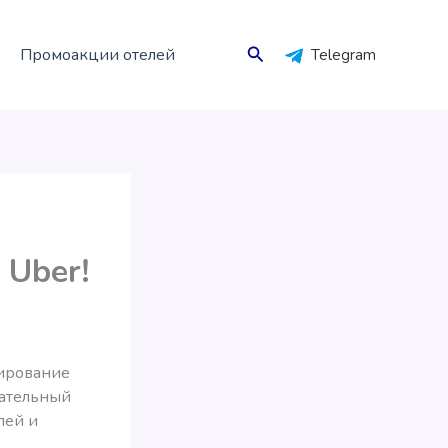
Поиск
Промоакции отелей
Telegram
 Uber!
нирование
чательный
лей и