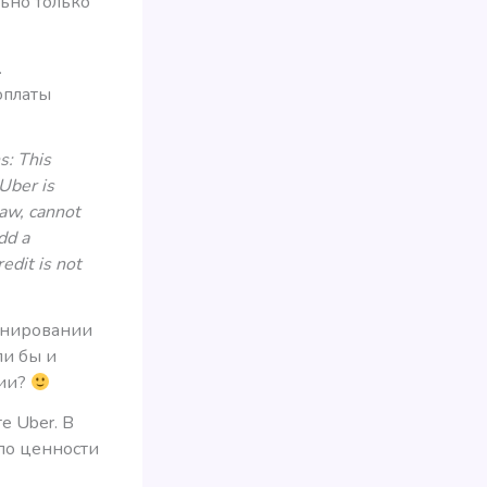
льно только
.
оплаты
s: This
Uber is
law, cannot
dd a
edit is not
ронировании
ли бы и
ции?
е Uber. В
по ценности