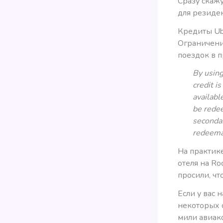
Сразу скажу
для резиде
Кредиты Ub
Ограничени
поездок в п
By using
credit i
availabl
be redee
secondar
redeema
На практик
отеля на Ro
просили, ч
Если у вас 
некоторых 
мили авиак