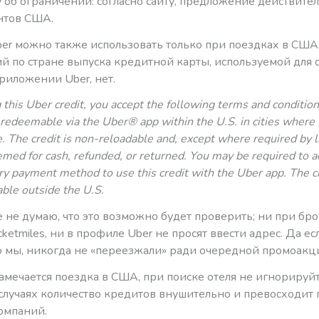
 об ограничении: согласно сайту, предложение действите
нтов США.
er можно также использовать только при поездках в США
й по стране выпуска кредитной карты, используемой для 
риложении Uber, нет.
 this Uber credit, you accept the following terms and condition
s redeemable via the Uber® app within the U.S. in cities where 
e. The credit is non-reloadable and, except where required by 
med for cash, refunded, or returned. You may be required to a
y payment method to use this credit with the Uber app. The cr
ble outside the U.S.
е не думаю, что это возможно будет проверить; ни при б
cketmiles, ни в профиле Uber не просят ввести адрес. Да ес
то мы, никогда не «переезжали» ради очередной промоак
намечается поездка в США, при поиске отеля не игнорируйт
случаях количество кредитов внушительно и превосходит 
омпаний.