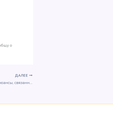
общу о
ДАЛЕЕ
Еще некоторые нюансы, связанные с Krisflyer