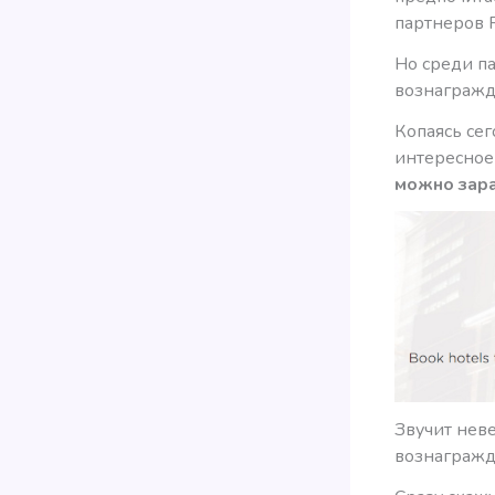
партнеров R
Но среди па
вознагражд
Копаясь сег
интересное
можно зара
Звучит неве
вознагражд