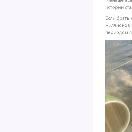
Меньше всег
истории ст
Если брать 
миллионов 
периодом п