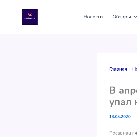
Перейти
к
Новости
Обзоры
содержимому
Главная
Н
В апр
упал 
13.05.2020
Росавиаци