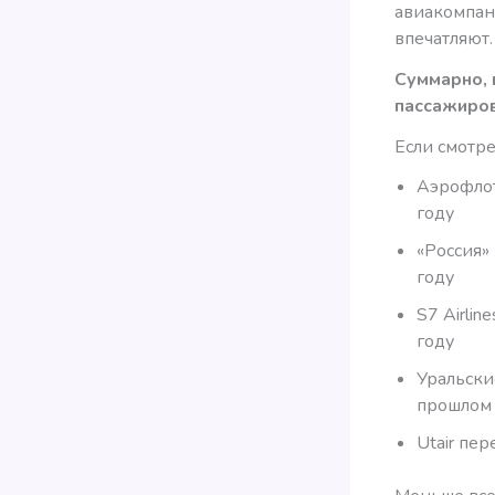
авиакомпани
впечатляют.
Суммарно, 
пассажиров
Если смотре
Аэрофлот
году
«Россия»
году
S7 Airli
году
Уральски
прошлом 
Utair пе