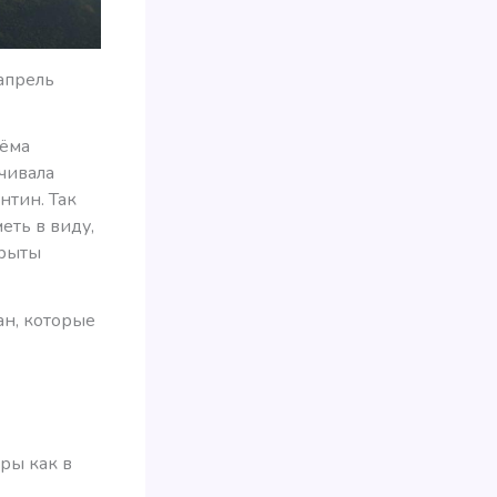
апрель
ъёма
ичивала
нтин. Так
еть в виду,
крыты
ан, которые
фры как в