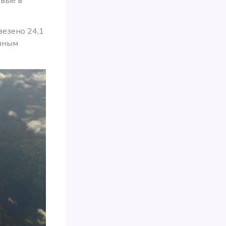
рвые в
везено 24,1
ичным