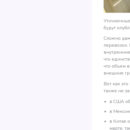
Уточненные
будут опубл
Сложно даж
перевозок. 
внутренние 
что единств
что объем 
внешние гр
Вот как это
также не з
в США об
в Мексик
в Китае 
марте, т