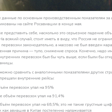
 данные по основным производственным показателям за 
икованы на сайте Росавиации в конце мая.
е представить себе, насколько это серьезное падение об
На всякий случай, стоит иметь в виду, что Россия не огран
перевозки законодательно, а массово не был введен кара
енная причина — тупо, снижение спроса. Конечно, надо им
внутренних перевозок был бы чуть выше, если были бы от
аницы.
 можно сравнить с аналогичными показателями других стр
апрещали внутренние рейсы:
ъём перевозок упал на 95%
е объём перевозок упал на 91,4%
объём перевозок упал на 68,5%; это не такие грустные ци
ак как авиация в Китае постепенно налаживается