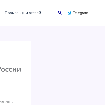
Поиск
Промоакции отелей
Telegram
России
сийских