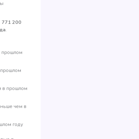
ры
 771 200
ода
.
в прошлом
в прошлом
м в прошлом
еньше чем в
ошлом году