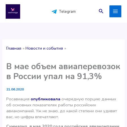
Перейти
к
Поиск
Telegram
содержимому
Главная
Новости и события
В мае объем авиаперевозок
в России упал на 91,3%
21.06.2020
Росавиация
опубликовала
очередную порцию данных
об основных показателях работы российских
авиакомпаний. Уж не знаю, до какой степени они удивят
вас, но цифры впечатляют.
Суммарно, в мае 2020 года российские авиакомпании