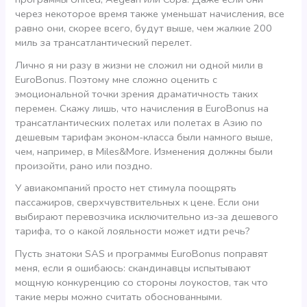
через некоторое время также уменьшат начисления, все
равно они, скорее всего, будут выше, чем жалкие 200
миль за трансатлантический перелет.
Лично я ни разу в жизни не сложил ни одной мили в
EuroBonus. Поэтому мне сложно оценить с
эмоциональной точки зрения драматичность таких
перемен. Скажу лишь, что начисления в EuroBonus на
трансатлантических полетах или полетах в Азию по
дешевым тарифам эконом-класса были намного выше,
чем, например, в Miles&More. Изменения должны были
произойти, рано или поздно.
У авиакомпаний просто нет стимула поощрять
пассажиров, сверхчувствительных к цене. Если они
выбирают перевозчика исключительно из-за дешевого
тарифа, то о какой лояльности может идти речь?
Пусть знатоки SAS и программы EuroBonus поправят
меня, если я ошибаюсь: скандинавцы испытывают
мощную конкуренцию со стороны лоукостов, так что
такие меры можно считать обоснованными.