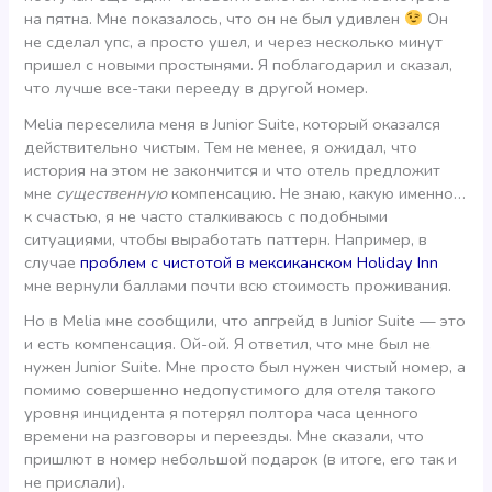
на пятна. Мне показалось, что он не был удивлен
Он
не сделал упс, а просто ушел, и через несколько минут
пришел с новыми простынями. Я поблагодарил и сказал,
что лучше все-таки перееду в другой номер.
Melia переселила меня в Junior Suite, который оказался
действительно чистым. Тем не менее, я ожидал, что
история на этом не закончится и что отель предложит
мне
существенную
компенсацию. Не знаю, какую именно…
к счастью, я не часто сталкиваюсь с подобными
ситуациями, чтобы выработать паттерн. Например, в
случае
проблем с чистотой в мексиканском Holiday Inn
мне вернули баллами почти всю стоимость проживания.
Но в Melia мне сообщили, что апгрейд в Junior Suite — это
и есть компенсация. Ой-ой. Я ответил, что мне был не
нужен Junior Suite. Мне просто был нужен чистый номер, а
помимо совершенно недопустимого для отеля такого
уровня инцидента я потерял полтора часа ценного
времени на разговоры и переезды. Мне сказали, что
пришлют в номер небольшой подарок (в итоге, его так и
не прислали).