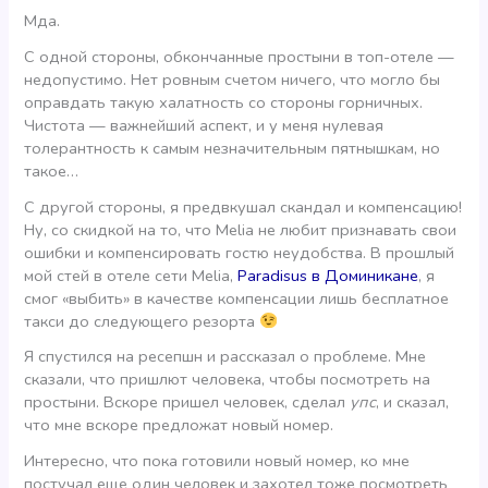
Мда.
С одной стороны, обкончанные простыни в топ-отеле —
недопустимо. Нет ровным счетом ничего, что могло бы
оправдать такую халатность со стороны горничных.
Чистота — важнейший аспект, и у меня нулевая
толерантность к самым незначительным пятнышкам, но
такое…
С другой стороны, я предвкушал скандал и компенсацию!
Ну, со скидкой на то, что Melia не любит признавать свои
ошибки и компенсировать гостю неудобства. В прошлый
мой стей в отеле сети Melia,
Paradisus в Доминикане
, я
смог «выбить» в качестве компенсации лишь бесплатное
такси до следующего резорта
Я спустился на ресепшн и рассказал о проблеме. Мне
сказали, что пришлют человека, чтобы посмотреть на
простыни. Вскоре пришел человек, сделал
упс
, и сказал,
что мне вскоре предложат новый номер.
Интересно, что пока готовили новый номер, ко мне
постучал еще один человек и захотел тоже посмотреть