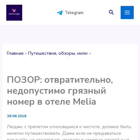
Перейти
к
Поиск
Telegram
содержимому
Главная
Путешествия, обзоры, мили
ПОЗОР: отвратительно,
недопустимо грязный
номер в отеле Melia
28.06.2018
Людям, с трепетом относящимся к чистоте, должно быть,
нелегко путешествовать. Даже если не предаваться
паранойе, не отодвигать кровати в номерах отелей и не