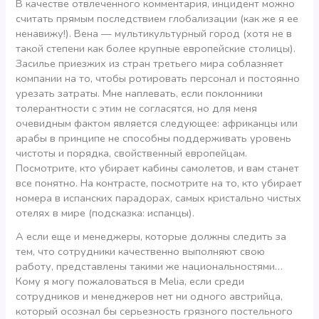
В качестве отвлеченного комментария, инцидент можно
считать прямым последствием глобализации (как же я ее
ненавижу!). Вена — мультикультурный город (хотя не в
такой степени как более крупные европейские столицы).
Засилье приезжих из стран третьего мира соблазняет
компании на то, чтобы ротировать персонал и постоянно
урезать затраты. Мне наплевать, если поклонники
толерантности с этим не согласятся, но для меня
очевидным фактом является следующее: африканцы или
арабы в принципе не способны поддерживать уровень
чистоты и порядка, свойственный европейцам.
Посмотрите, кто убирает кабины самолетов, и вам станет
все понятно. На контрасте, посмотрите на то, кто убирает
номера в испанских парадорах, самых кристально чистых
отелях в мире (подсказка: испанцы).
А если еще и менеджеры, которые должны следить за
тем, что сотрудники качественно выполняют свою
работу, представлены такими же национальностями…
Кому я могу пожаловаться в Melia, если среди
сотрудников и менеджеров нет ни одного австрийца,
который осознал бы серьезность грязного постельного