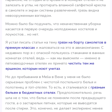
залезать в углы, не протирать влажной салфеткой кресла
в самолете и экран системы развлечений, грязь видна
невооруженным взглядом.
Можно было бы подумать, что некачественная уборка
касается в первую очередь молодежных хостелов и
лоукостов… но нет.
Я устал писать статьи на тему
грязи на борту самолетов в
премиум-классах
и жаловаться на это в авиакомпании. С
недавних пор я с опаской пользуюсь стаканами в ванных
комнатах отелей, ведь — как мы выяснили — именно в
пятизвездочных отелях их принято
чистить тем же
ершиком, которым моют унитаз
.
Но до пребывания в Melia в Вене у меня не было
серьезных проблем с чистотой постельного белья и
полотенец
в топ-отелях
. То есть, я сталкивался с
грязным
бельем в бюджетных отелях
. Предположительно, речь
шла не о том, что белье не поменяли после предыдущего
гостя, а о застарелых пятнах, которые не выводятся
после стирки. Это, конечно, не делает экспириенс менее