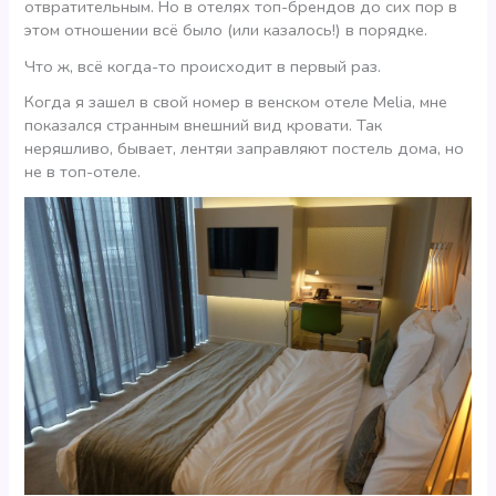
отвратительным. Но в отелях топ-брендов до сих пор в
этом отношении всё было (или казалось!) в порядке.
Что ж, всё когда-то происходит в первый раз.
Когда я зашел в свой номер в венском отеле Melia, мне
показался странным внешний вид кровати. Так
неряшливо, бывает, лентяи заправляют постель дома, но
не в топ-отеле.