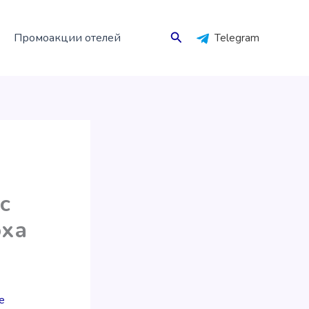
Поиск
Промоакции отелей
Telegram
с
оха
e