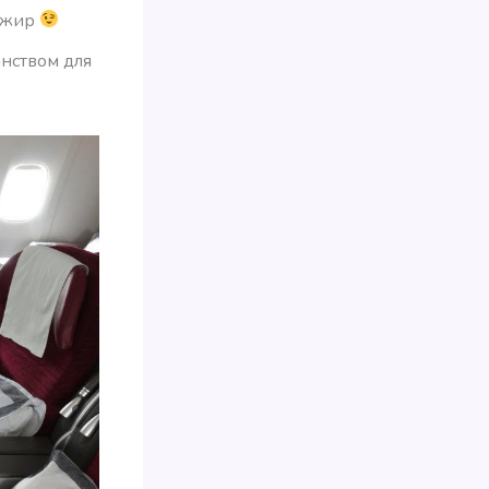
сажир
нством для