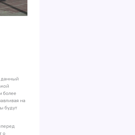
а данный
акой
м более
навливая на
ты будут
вперед
т о