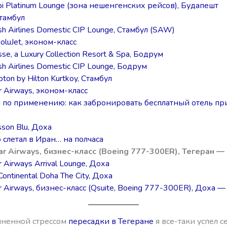
bi Platinum Lounge (зона нешенгенских рейсов), Будапешт
тамбул
sh Airlines Domestic CIP Lounge, Стамбул (SAW)
oluJet, эконом-класс
se, a Luxury Collection Resort & Spa, Бодрум
sh Airlines Domestic CIP Lounge, Бодрум
ton by Hilton Kurtkoy, Стамбул
r Airways, эконом-класс
 по применению: как забронировать бесплатный отель пр
sson Blu, Доха
о слетал в Иран… на полчаса
ar Airways, бизнес-класс (Boeing 777-300ER), Тегеран —
 Airways Arrival Lounge, Доха
Continental Doha The City, Доха
r Airways, бизнес-класс (Qsuite, Boeing 777-300ER), Доха 
лненной стрессом
пересадки в Тегеране
я все-таки успел се