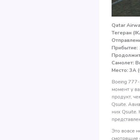
Qatar Airw
Тегеран (I
Отправлени
Прибытие: 
Продолжите
Самолет: B
Место: 3А 
Boeing 777
момент у ва
продукт, ч
Qsuite. Ав
них Qsuite.
представлен
Это вовсе н
смотрящие 