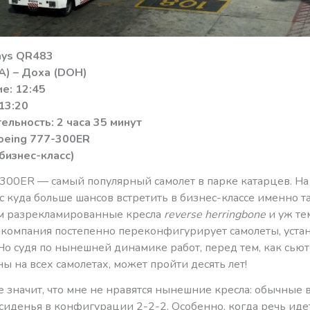
ays QR483
KA) – Доха (DOH)
е: 12:45
13:20
льность: 2 часа 35 минут
oeing 777-300ER
(бизнес-класс)
-300ER — самый популярный самолет в парке катарцев. Н
с куда больше шансов встретить в бизнес-классе именно т
ем разрекламированные кресла
reverse herringbone
и уж те
иакомпания постепенно переконфигурирует самолеты, уста
 Но судя по нынешней динамике работ, перед тем, как сью
ы на всех самолетах, может пройти десять лет!
е значит, что мне не нравятся нынешние кресла: обычные 
сиденья в конфигурации 2-2-2. Особенно, когда речь иде