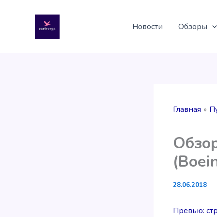
Перейти
к
Новости
Обзоры
содержимому
Главная
П
Обзор
(Boei
28.06.2018
Превью: стр