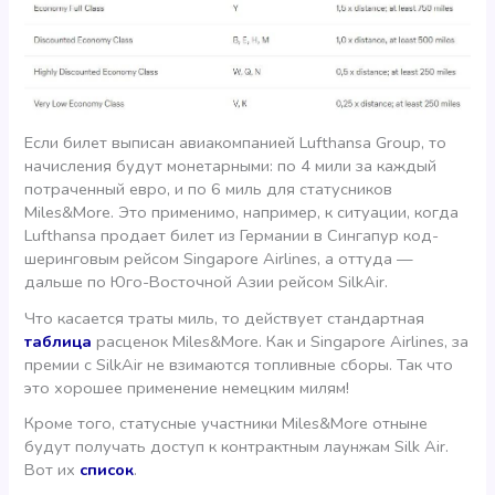
Если билет выписан авиакомпанией Lufthansa Group, то
начисления будут монетарными: по 4 мили за каждый
потраченный евро, и по 6 миль для статусников
Miles&More. Это применимо, например, к ситуации, когда
Lufthansa продает билет из Германии в Сингапур код-
шеринговым рейсом Singapore Airlines, а оттуда —
дальше по Юго-Восточной Азии рейсом SilkAir.
Что касается траты миль, то действует стандартная
таблица
расценок Miles&More. Как и Singapore Airlines, за
премии с SilkAir не взимаются топливные сборы. Так что
это хорошее применение немецким милям!
Кроме того, статусные участники Miles&More отныне
будут получать доступ к контрактным лаунжам Silk Air.
Вот их
список
.