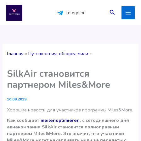
Перейти
к
Поиск
Telegram
содержимому
Главная
Путешествия, обзоры, мили
SilkAir становится
партнером Miles&More
16.09.2019
Хорошие новости для участников программы Miles&More.
Как сообщает
meilenoptimieren
, с сегодняшнего дня
авиакомпания SilkAir становится полноправным
партнером Miles&More. Это значит, что участники
Miles&More могут накапливать мили за перелеты с