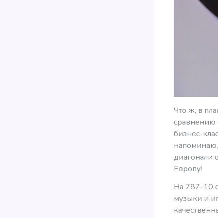
Что ж, в пл
сравнению 
бизнес-клас
напоминаю, 
диагонали о
Европу!
На 787-10 
музыки и и
качественн