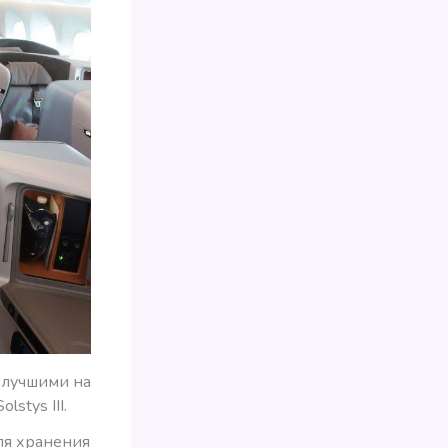
e лучшими на
stys III.
ля хранения