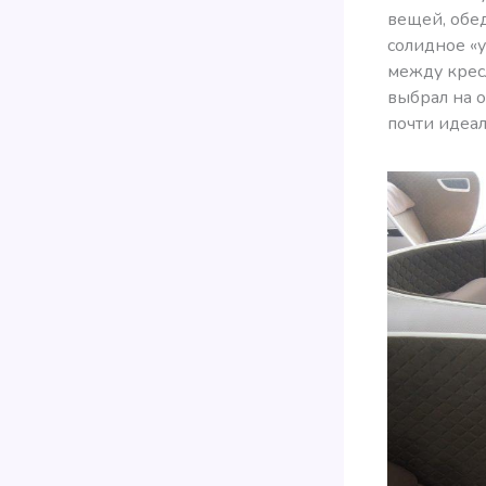
вещей, обе
солидное «
между крес
выбрал на о
почти идеа