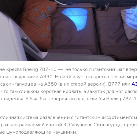
ане кресла Boeing 787-10 — не только гигантский шаг впе
с сингапурскими A330. На мой вкус, это кресло несоизме
са сингапурцев на А380 (в их старой версии), B777 или
А
что там слишком короткая кровать, а закуток для ног рас
т сиденья. Я был бы невероятно рад, если бы Boeing 787-1
отличная система развлечений с гигантским ассортименто
гр и настраиваемой картой 3D Voyageur. Синпагурцы пред
ые шумоподавляющие наушники.