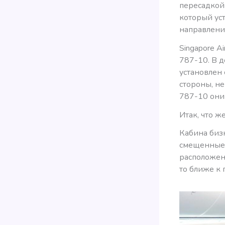
пересадкой 
который ус
направлени
Singapore A
787-10. В 
установлен 
стороны, не
787-10 они
Итак, что ж
Кабина бизн
смещенные с
расположены
то ближе к 