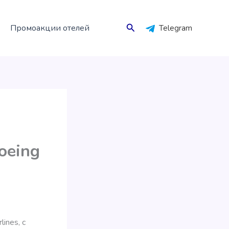
Поиск
Промоакции отелей
Telegram
oeing
ines, с