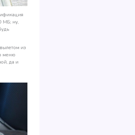
арификация
 МБ; ну,
будь
 вылетом из
о меню
ой, да и