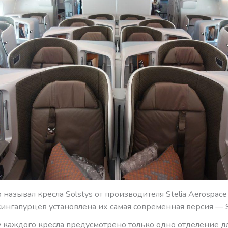
 называл кресла Solstys от производителя Stelia Aerospac
сингапурцев установлена их самая современная версия — Sol
у каждого кресла предусмотрено только одно отделение д