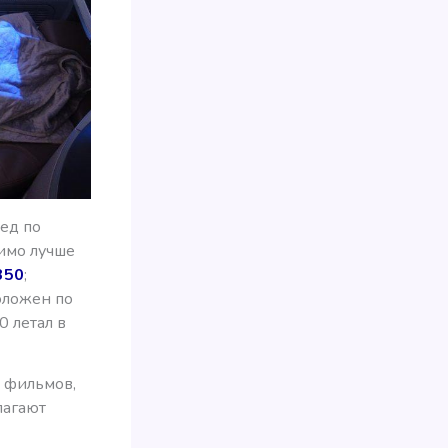
ред по
римо лучше
350
;
положен по
0 летал в
м фильмов,
лагают