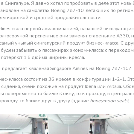
в Сингапуре. Я давно хотел попробовать в деле этот новы
тановлен на самолетах Boeing 787-10, летающих по регио
ям короткой и средней продолжительности.
irlines стала первой авиакомпанией, начавшей эксплуатаци
долгосрочной перспективе они заменят старенькие А330, 
самый унылый сингапурский продукт бизнес-класса. C дру
 будем забывать о пассажирах эконом-класса: с переходом
 потеряют 1,5 дюйма ширины кресла.
е предлагает хваленая Singapore Airlines на Boeing 787-10?
ес-класса состоит из 36 кресел в конфигурации 1-2-1. Эт
иденья, очень похожие на продукт Iberia или Alitalia. Сбо
 попеременно то ближе к окну, то к проходу; в централь
проходу, то ближе друг к другу (эдакие
honeymoon seats
).