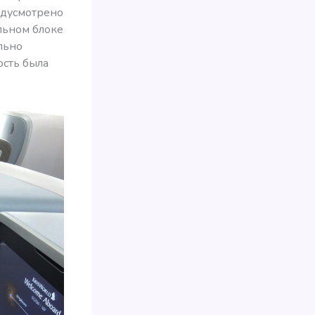
едусмотрено
льном блоке
льно
ость была