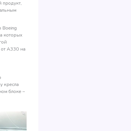
й продукт,
нальным
ю Boeing
на которых
гой
 от А330 на
о
ку кресла
ном блоке –