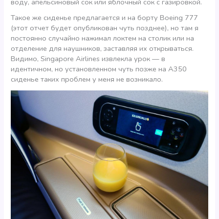
воду, апельсиновый сок или яблочный сок с газировкой.
Такое же сиденье предлагается и на борту Boeing 777
(этот отчет будет опубликован чуть позднее), но там я
постоянно случайно нажимал локтем на столик или на
отделение для наушников, заставляя их открываться.
Видимо, Singapore Airlines извлекла урок — в
идентичном, но установленном чуть позже на А350
сиденье таких проблем у меня не возникало.