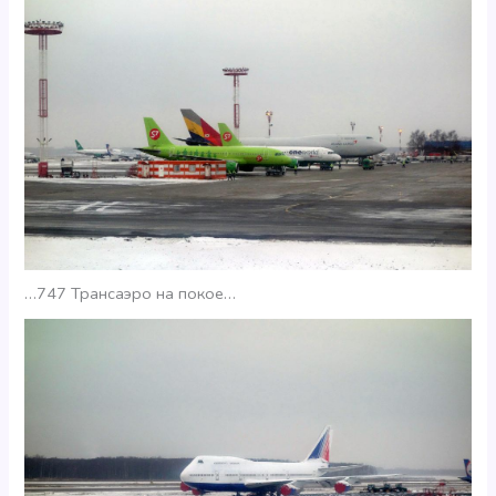
…747 Трансаэро на покое…