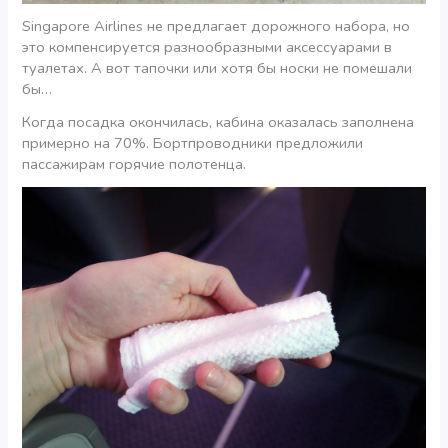
Singapore Airlines не предлагает дорожного набора, но
это компенсируется разнообразными аксессуарами в
туалетах. А вот тапочки или хотя бы носки не помешали
бы…
Когда посадка окончилась, кабина оказалась заполнена
примерно на 70%. Бортпроводники предложили
пассажирам горячие полотенца.