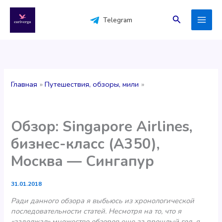
Перейти
к
Поиск
Telegram
содержимому
Главная
Путешествия, обзоры, мили
Обзор: Singapore Airlines,
бизнес-класс (А350),
Москва — Сингапур
31.01.2018
Ради данного обзора я выбьюсь из хронологической
последовательности статей. Несмотря на то, что я
«задолжал» множество обзоров еще за прошлый год, я