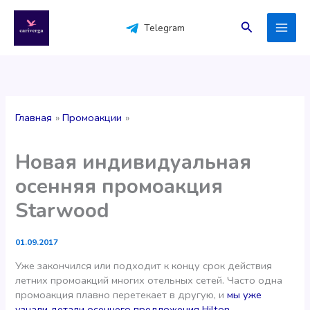
Перейти
к
Поиск
Telegram
содержимому
Главная
Промоакции
Новая индивидуальная
осенняя промоакция
Starwood
01.09.2017
Уже закончился или подходит к концу срок действия
летних промоакций многих отельных сетей. Часто одна
промоакция плавно перетекает в другую, и
мы уже
узнали детали осеннего предложения Hilton
.