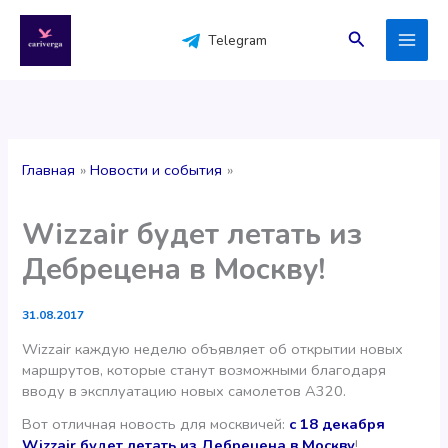
Перейти
к
Поиск
Telegram
содержимому
Главная
Новости и события
Wizzair будет летать из
Дебрецена в Москву!
31.08.2017
Wizzair каждую неделю объявляет об открытии новых
маршрутов, которые станут возможными благодаря
вводу в эксплуатацию новых самолетов А320.
Вот отличная новость для москвичей:
с 18 декабря
Wizzair будет летать из Дебрецена в Москву
!