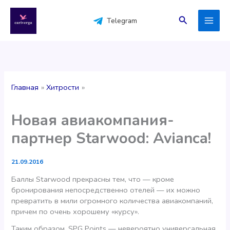
Перейти
к
Поиск
Telegram
содержимому
Главная
Хитрости
Новая авиакомпания-
партнер Starwood: Avianca!
21.09.2016
Баллы Starwood прекрасны тем, что — кроме
бронирования непосредственно отелей — их можно
превратить в мили огромного количества авиакомпаний,
причем по очень хорошему «курсу».
Таким образом, SPG Points — невероятно универсальная