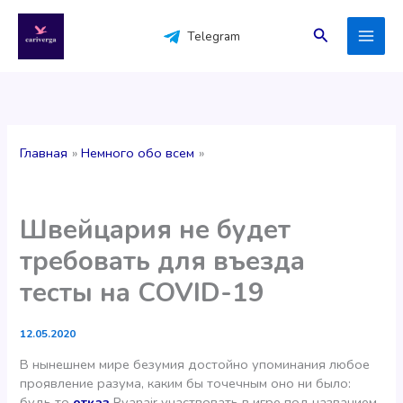
Перейти
к
Поиск
Telegram
содержимому
Главная
Немного обо всем
Швейцария не будет
требовать для въезда
тесты на COVID-19
12.05.2020
В нынешнем мире безумия достойно упоминания любое
проявление разума, каким бы точечным оно ни было:
будь то
отказ
Ryanair участвовать в игре под названием