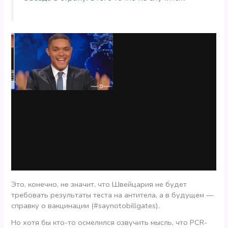
Это, конечно, не значит, что Швейцария не будет
требовать результаты теста на антитела, а в будущем —
справку о вакцинации (#saynotobillgates).
Но хотя бы кто-то осмелился озвучить мысль, что PCR-