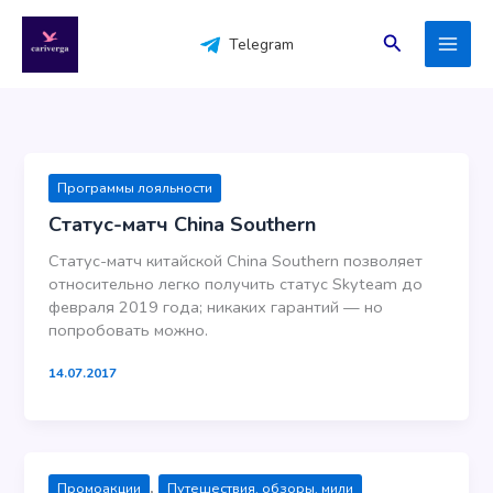
Перейти
к
Поиск
Telegram
содержимому
Программы лояльности
Статус-матч China Southern
Статус-матч китайской China Southern позволяет
относительно легко получить статус Skyteam до
февраля 2019 года; никаких гарантий — но
попробовать можно.
14.07.2017
,
Промоакции
Путешествия, обзоры, мили