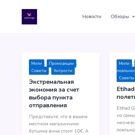
Перейти
к
Новости
Обзоры
содержимому
,
,
,
Мили
Промоакции
Мили
,
Советы
Хитрости
лояльно
Советы
Экстремальная
Etihad
экономия за счет
полет
выбора пункта
отправления
Etihad 
из самы
Представьте, что в вашем
неочев
местном магазинчике
лояльно
бутылка вина стоит 10€. А