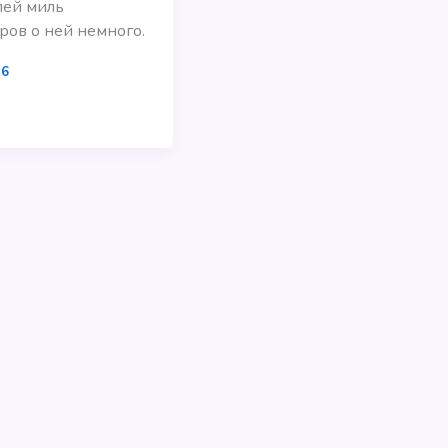
лей миль
ров о ней немного.
16