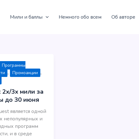
Мили и баллы
Немного обо всем
Об авторе
Программы
,
,
сти
Промоакции
: 2x/3x мили за
ы до 30 июня
Guest является одной
х непопулярных и
идных программ
сти, и в среде